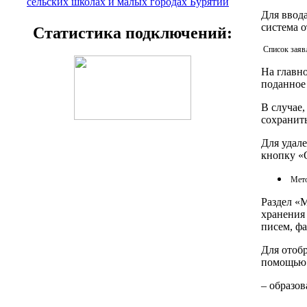
сельских школах и малых городах Бурятии
Для ввод
система 
Статистика подключений:
Список заяв
На главно
поданное 
В случае,
сохранить
Для удале
кнопку «
Мето
Раздел «М
хранения
писем, ф
Для отоб
помощью 
– образо