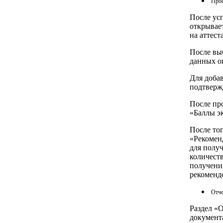
Прос
После ус
открывает
на аттест
После выб
данных о
Для доба
подтверж
После пр
«Баллы э
После тог
«Рекомен
для получ
количест
получени
рекоменд
Отч
Раздел «
документ