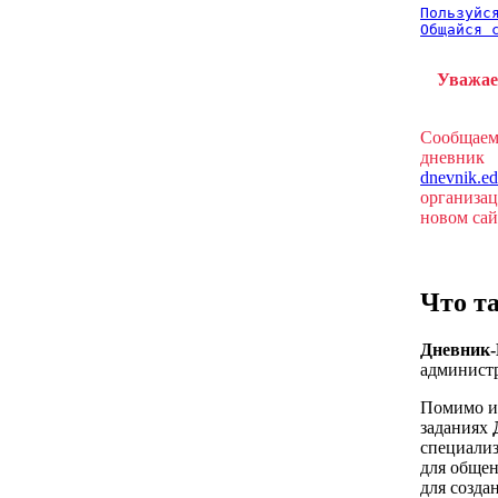
Пользуйся
Общайся 
Уважае
Сообщаем
дневник
dnevnik.ed
организац
новом са
Что т
Дневник
администр
Помимо и
заданиях
специализ
для общен
для созда