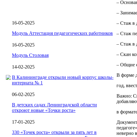
– Основан
– Занима
16-05-2025
– Стаж в
Модуль Аттестация педагогических работников
– Стаж п
– Стаж в
16-05-2025
– Скан ко
Модуль Столовая
– Общие 
14-02-2025
В форме 
В Калининграде открыли новый корпус школы-
интерната № 1
год, ввес
06-02-2025
Важно: Ск
добавляю
В детских садах Ленинградской области
откроют новые «Точки роста»
в формате
17-01-2025
Документ
педагоге»
330 «Точек роста» открыли за пять лет в
неверно в