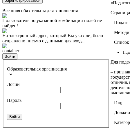
Зарегистрироваться
«Педагог
Все поля обязательны для заполнения
Страница 
Пользователь по указанной комбинации полей не
– Подать 
найден!
– Методи
На электронный адрес, который Вы указали, было
отправлено письмо с данными для входа.
– Список
container
Пода
Войти
Для пода
Образовательная организация
– призна
государс
отличия,
Логин
деятельно
выставля
Пароль
– Год;
– Должно
Войти
– Категор