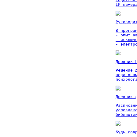
IP камер
Руководи
В програм
- опыт а
- исключ
- электр
Дневник-
Решение 
педагога
психолог
Дневник 
Расписан
успеваем
библиоте
Будь сов