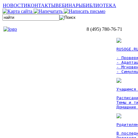
НОВОСТИ
КОНТАКТЫ
ВЕБИНАРЫ
БИБЛИОТЕКА
8 (495) 780-76-71
RUSOGE.R
- Проверк
- Адаптац
- Мгновен
- Симуля
Учащимся
Расписан
Темы и ти
Домашние
Родителя
В послед
Родители