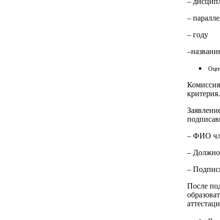
– дисцип
– паралл
– году
–названи
Оцен
Комиссия
критерия.
Заявлени
подписав
– ФИО чл
– Должно
– Подпис
После по
образоват
аттестац