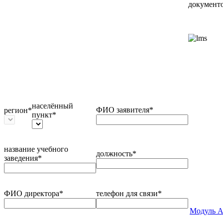
документо
населённый
ФИО заявителя*
регион*
пункт*
название учебного
должность*
заведения*
ФИО директора*
телефон для связи*
Модуль А