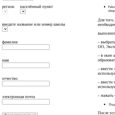
регион
населённый пункт
Работ
обще
Для того
введите название или номер школы
необходи
выполнит
– выбрат
фамилия
ОО, Эксп
– в окне
образова
имя
– ввести 
используе
отчество
– ввести 
используе
– нажать
электронная почта
Пода
После ус