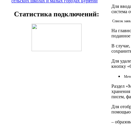
сельских школах и малых городах Бурятии
Для ввод
система 
Статистика подключений:
Список заяв
На главно
поданное 
В случае,
сохранить
Для удале
кнопку «
Мето
Раздел «М
хранения
писем, ф
Для отоб
помощью 
– образо