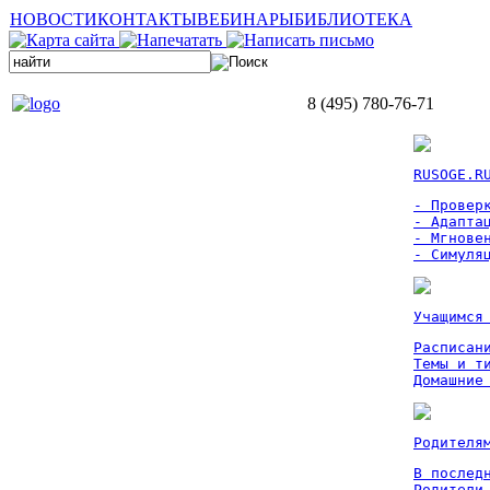
НОВОСТИ
КОНТАКТЫ
ВЕБИНАРЫ
БИБЛИОТЕКА
8 (495) 780-76-71
RUSOGE.R
- Проверк
- Адаптац
- Мгновен
- Симуля
Учащимся
Расписан
Темы и ти
Домашние
Родителя
В послед
Родители