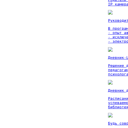
IP камер
Руководи
В програм
- опыт а
- исключ
- электр
Дневник-
Решение 
педагога
психолог
Дневник 
Расписан
успеваем
библиоте
Будь сов