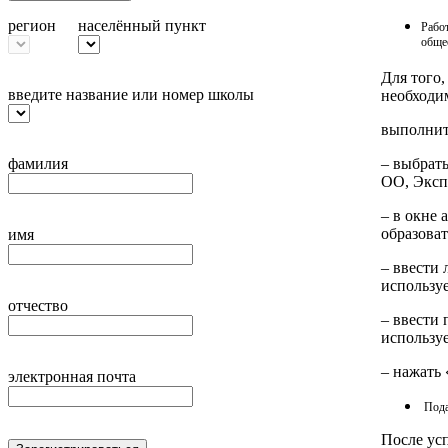
регион
населённый пункт
Работ
обще
Для того
введите название или номер школы
необходи
выполнит
– выбрат
фамилия
ОО, Эксп
– в окне
образова
имя
– ввести 
используе
отчество
– ввести 
используе
– нажать
электронная почта
Пода
После ус