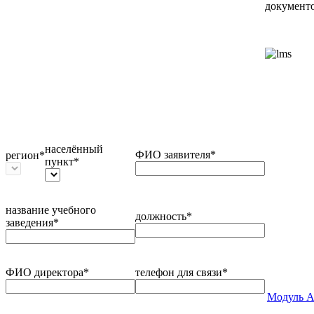
документо
населённый
ФИО заявителя*
регион*
пункт*
название учебного
должность*
заведения*
ФИО директора*
телефон для связи*
Модуль А