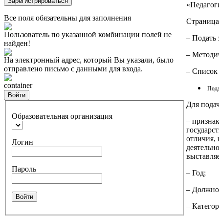
Зарегистрироваться
«Педагог
Все поля обязательны для заполнения
Страница 
Пользователь по указанной комбинации полей не
– Подать 
найден!
– Методи
На электронный адрес, который Вы указали, было
отправлено письмо с данными для входа.
– Список
container
Пода
Войти
Для пода
Образовательная организация
– призна
государс
отличия,
Логин
деятельно
выставля
Пароль
– Год;
– Должно
Войти
– Категор