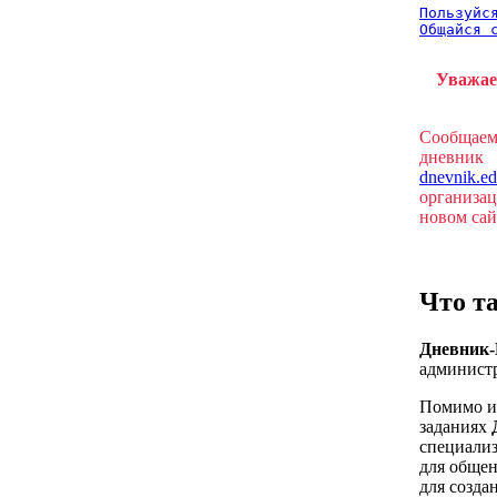
Пользуйся
Общайся 
Уважае
Сообщаем
дневник
dnevnik.ed
организац
новом са
Что т
Дневник
администр
Помимо и
заданиях
специализ
для общен
для созда