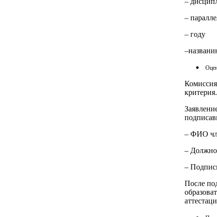
– дисцип
– паралл
– году
–названи
Оцен
Комиссия
критерия.
Заявлени
подписав
– ФИО чл
– Должно
– Подпис
После по
образоват
аттестац