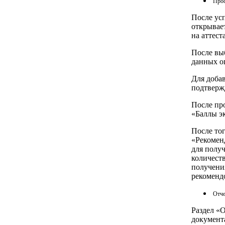
Прос
После ус
открывает
на аттест
После выб
данных о
Для доба
подтверж
После пр
«Баллы э
После тог
«Рекомен
для получ
количест
получени
рекоменд
Отч
Раздел «
документ