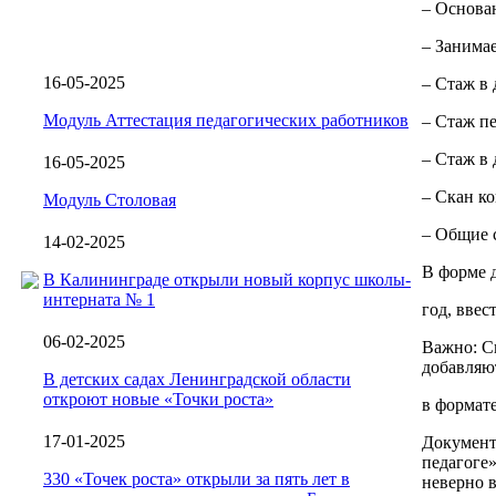
– Основан
– Занима
16-05-2025
– Стаж в
Модуль Аттестация педагогических работников
– Стаж п
– Стаж в
16-05-2025
– Скан ко
Модуль Столовая
– Общие 
14-02-2025
В форме 
В Калининграде открыли новый корпус школы-
интерната № 1
год, ввес
06-02-2025
Важно: Ск
добавляю
В детских садах Ленинградской области
откроют новые «Точки роста»
в формате
17-01-2025
Документ
педагоге»
330 «Точек роста» открыли за пять лет в
неверно в