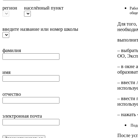
регион
населённый пункт
Работ
обще
Для того
введите название или номер школы
необходи
выполнит
– выбрат
фамилия
ОО, Эксп
– в окне
образова
имя
– ввести 
используе
отчество
– ввести 
используе
– нажать
электронная почта
Пода
После ус