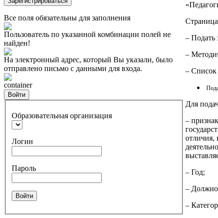
Зарегистрироваться
«Педагог
Все поля обязательны для заполнения
Страница 
Пользователь по указанной комбинации полей не
– Подать 
найден!
– Методи
На электронный адрес, который Вы указали, было
отправлено письмо с данными для входа.
– Список
container
Пода
Войти
Для пода
Образовательная организация
– призна
государс
отличия,
Логин
деятельно
выставля
Пароль
– Год;
– Должно
Войти
– Категор