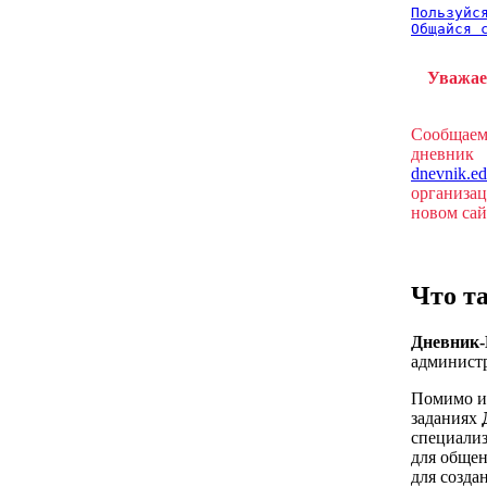
Пользуйся
Общайся 
Уважае
Сообщаем
дневник
dnevnik.ed
организац
новом са
Что т
Дневник
администр
Помимо и
заданиях
специализ
для общен
для созда