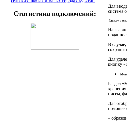
сельских школах и малых городах Бурятии
Для ввод
система 
Статистика подключений:
Список заяв
На главно
поданное 
В случае,
сохранить
Для удале
кнопку «
Мето
Раздел «М
хранения
писем, ф
Для отоб
помощью 
– образо