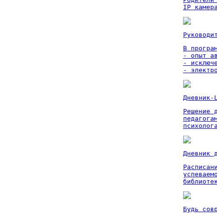
IP камер
Руководи
В програм
- опыт а
- исключ
- электр
Дневник-
Решение 
педагога
психолог
Дневник 
Расписан
успеваем
библиоте
Будь сов