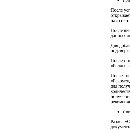
Прос
После ус
открывает
на аттест
После выб
данных о
Для доба
подтверж
После пр
«Баллы э
После тог
«Рекомен
для получ
количест
получени
рекоменд
Отч
Раздел «
документ