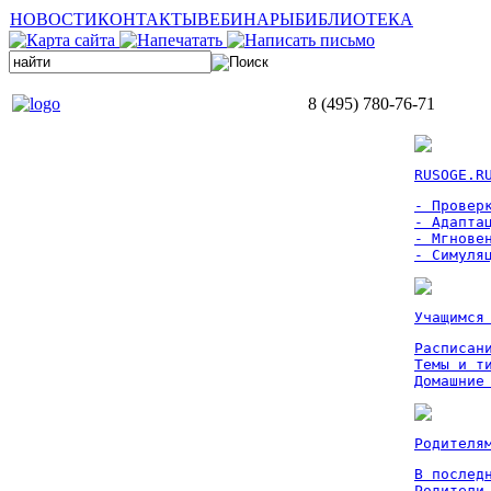
НОВОСТИ
КОНТАКТЫ
ВЕБИНАРЫ
БИБЛИОТЕКА
8 (495) 780-76-71
RUSOGE.R
- Проверк
- Адаптац
- Мгновен
- Симуля
Учащимся
Расписан
Темы и ти
Домашние
Родителя
В послед
Родители