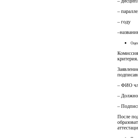
– дисцип
– паралл
– году
–названи
Оцен
Комиссия
критерия.
Заявлени
подписав
– ФИО чл
– Должно
– Подпис
После по
образоват
аттестац