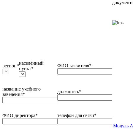
документо
населённый
ФИО заявителя*
регион*
пункт*
название учебного
должность*
заведения*
ФИО директора*
телефон для связи*
Модуль А