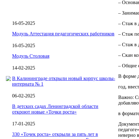
– Основан
– Занима
16-05-2025
– Стаж в
Модуль Аттестация педагогических работников
– Стаж п
– Стаж в
16-05-2025
– Скан ко
Модуль Столовая
– Общие 
14-02-2025
В форме 
В Калининграде открыли новый корпус школы-
интерната № 1
год, ввес
06-02-2025
Важно: Ск
добавляю
В детских садах Ленинградской области
откроют новые «Точки роста»
в формате
17-01-2025
Документ
педагоге»
330 «Точек роста» открыли за пять лет в
неверно в