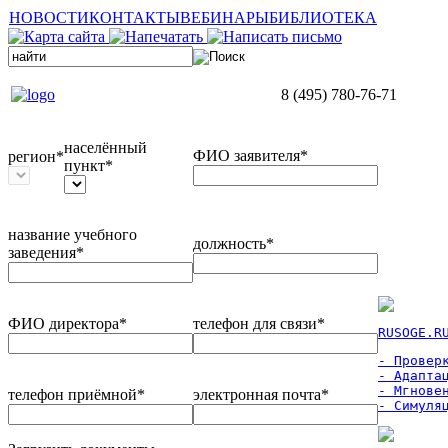
НОВОСТИ
КОНТАКТЫ
ВЕБИНАРЫ
БИБЛИОТЕКА
8 (495) 780-76-71
населённый
ФИО заявителя*
регион*
пункт*
название учебного
должность*
заведения*
ФИО директора*
телефон для связи*
RUSOGE.R
- Проверк
- Адаптац
- Мгновен
телефон приёмной*
электронная почта*
- Симуля