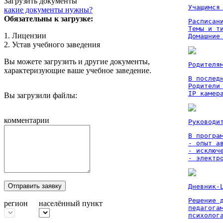
Загрузить документы
Учащимся
какие документы нужны?
Обязательны к загрузке:
Расписан
Темы и ти
1. Лицензии
Домашние
2. Устав учебного заведения
Вы можете загрузить и другие документы,
Родителя
характеризующие ваше учебное заведение.
В послед
Родители
IP камер
Вы загрузили файлы:
комментарии
Руководи
В програм
- опыт а
- исключ
- электр
Отправить заявку
Дневник-
Решение 
регион
населённый пункт
педагога
психолог