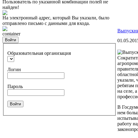
Пользователь по указанной комбинации полей не
найден!
На электронный адрес, который Вы указали, было
отправлено письмо с данными для входа.
Выпускни
container
Войти
01.05.201
Образовательная организация
Сократит
агропром
правител
Логин
областно
указали,
ребятам 
Пароль
на селе, 
професси
Войти
В Госдум
нем больш
испытыва
работу н
законопро