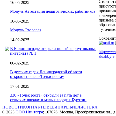
Стоит от
16-05-2025
присутст
проживаю
Модуль Аттестация педагогических работников
а намере
призыва 
16-05-2025
образован
- уточняе
Модуль Столовая
Сохранит
14-02-2025
В Калининграде открыли новый корпус школы-
http://www
интерната № 1
sluzhby-v-
06-02-2025
В детских садах Ленинградской области
откроют новые «Точки роста»
17-01-2025
330 «Точек роста» открыли за пять лет в
сельских школах и малых городах Бурятии
НОВОСТИ
КОНТАКТЫ
ВЕБИНАРЫ
БИБЛИОТЕКА
© 2023
ООО Нинтегра
; 107076, Москва, Преображенская пл., д.