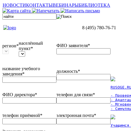
НОВОСТИ
КОНТАКТЫ
ВЕБИНАРЫ
БИБЛИОТЕКА
8 (495) 780-76-71
населённый
ФИО заявителя*
регион*
пункт*
название учебного
должность*
заведения*
RUSOGE.R
ФИО директора*
телефон для связи*
- Проверк
- Адаптац
- Мгновен
- Симуля
телефон приёмной*
электронная почта*
Учащимся