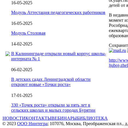
осуществ
16-05-2025
детей от 
Модуль Аттестация педагогических работников
В недавне
момент их
16-05-2025
Рособрна
ежекварта
Модуль Столовая
образова
14-02-2025
Сохранит
В Калининграде открыли новый корпус школы-
интерната № 1
http://www
ljuboj-zhe
06-02-2025
В детских садах Ленинградской области
откроют новые «Точки роста»
17-01-2025
330 «Точек роста» открыли за пять лет в
сельских школах и малых городах Бурятии
НОВОСТИ
КОНТАКТЫ
ВЕБИНАРЫ
БИБЛИОТЕКА
© 2023
ООО Нинтегра
; 107076, Москва, Преображенская пл., д.