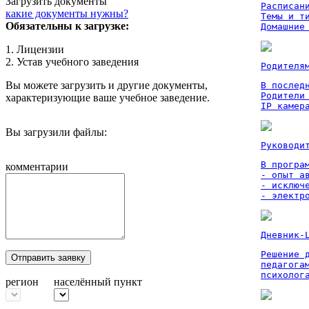
Загрузить документы
Расписан
какие документы нужны?
Темы и ти
Обязательны к загрузке:
Домашние
1. Лицензии
2. Устав учебного заведения
Родителя
Вы можете загрузить и другие документы,
В послед
Родители
характеризующие ваше учебное заведение.
IP камер
Вы загрузили файлы:
Руководи
В програм
комментарии
- опыт а
- исключ
- электр
Дневник-
Решение 
Отправить заявку
педагога
психолог
регион
населённый пункт