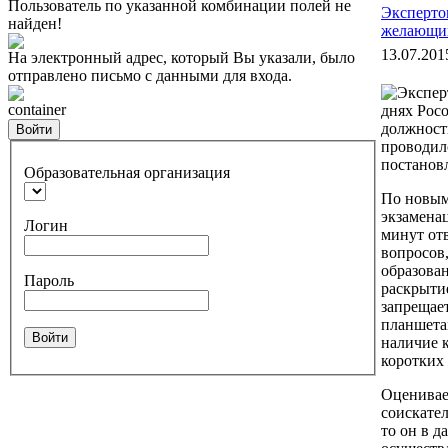
Пользователь по указанной комбинации полей не
Эксперто
найден!
желающи
13.07.201
На электронный адрес, который Вы указали, было
отправлено письмо с данными для входа.
container
днях Рос
должность
Войти
проводил
постанов
Образовательная организация
По новым
экзамена
Логин
минут отв
вопросов
образова
Пароль
раскрыти
запрещае
планшета
Войти
наличие 
коротких 
Оценивае
соискател
то он в д