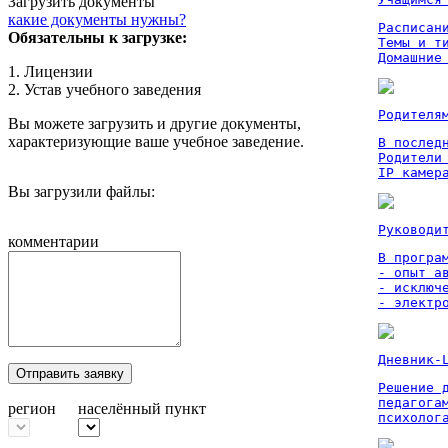
Загрузить документы
какие документы нужны?
Расписан
Обязательны к загрузке:
Темы и ти
Домашние
1. Лицензии
2. Устав учебного заведения
Родителя
Вы можете загрузить и другие документы,
характеризующие ваше учебное заведение.
В послед
Родители
IP камер
Вы загрузили файлы:
Руководи
комментарии
В програм
- опыт а
- исключ
- электр
Дневник-
Отправить заявку
Решение 
педагога
регион
населённый пункт
психолог