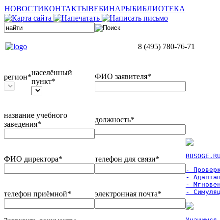
НОВОСТИ
КОНТАКТЫ
ВЕБИНАРЫ
БИБЛИОТЕКА
8 (495) 780-76-71
населённый
ФИО заявителя*
регион*
пункт*
название учебного
должность*
заведения*
RUSOGE.R
ФИО директора*
телефон для связи*
- Проверк
- Адаптац
- Мгновен
- Симуля
телефон приёмной*
электронная почта*
Учащимся