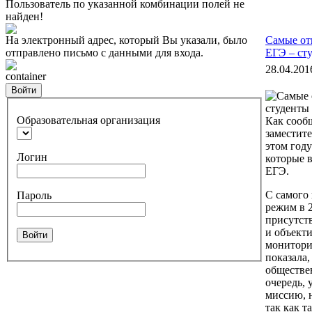
Пользователь по указанной комбинации полей не
найден!
На электронный адрес, который Вы указали, было
Самые от
отправлено письмо с данными для входа.
ЕГЭ – ст
28.04.201
container
Войти
Образовательная организация
Как сообщ
заместите
этом году
Логин
которые 
ЕГЭ.
С самого
Пароль
режим в 2
присутст
и объект
Войти
монитори
показала
обществе
очередь,
миссию, н
так как т