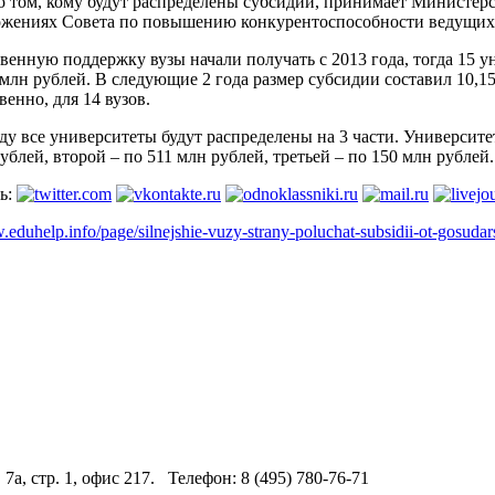
о том, кому будут распределены субсидии, принимает Министерс
ожениях Совета по повышению конкурентоспособности ведущих
венную поддержку вузы начали получать с 2013 года, тогда 15 
млн рублей. В следующие 2 года размер субсидии составил 10,15
венно, для 14 вузов.
ду все университеты будут распределены на 3 части. Университ
ублей, второй – по 511 млн рублей, третьей – по 150 млн рублей.
ь:
.eduhelp.info/page/silnejshie-vuzy-strany-poluchat-subsidii-ot-gosudar
 7а, стр. 1, офис 217. Телефон: 8 (495) 780-76-71