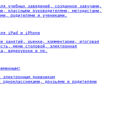
для учебных заведений, созданное завучами,

ми, классными руководителями, методистами,

ами, родителями и учениками.
для iPad и iPhone
ие занятий, оценки, комментарии, итоговая

ость, меню столовой, электронная

ка, видеоуроки и пр.
ременным!
 электронным дневником

с одноклассниками, друзьями и родителями