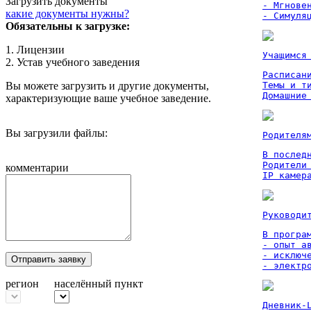
Загрузить документы
- Мгновен
какие документы нужны?
- Симуля
Обязательны к загрузке:
1. Лицензии
Учащимся
2. Устав учебного заведения
Расписан
Вы можете загрузить и другие документы,
Темы и ти
Домашние
характеризующие ваше учебное заведение.
Вы загрузили файлы:
Родителя
В послед
Родители
комментарии
IP камер
Руководи
В програм
- опыт а
- исключ
Отправить заявку
- электр
регион
населённый пункт
Дневник-