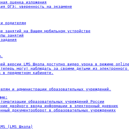
ная оценка изложения

ция ОГЭ: уверенность на экзамене
 и родителям
ие занятий на Вашем мобильном устройстве

пы занятий

 задания
м.
ней версии LMS Школа доступно видео урока в режиме online
 теперь могут наблюдать за своими детьми из электронного 
а в предметном кабинете.
телям и администрации образовательных учреждений.
ме:

втоматизации образовательных учреждений России

ение двойного ввода информации в электронный дневник

онный документооборот в образовательных учреждениях
LMS (LMS Школа)