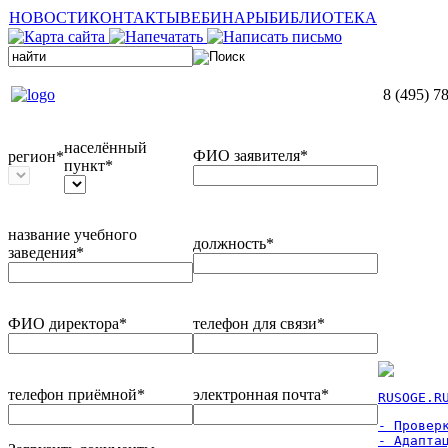
НОВОСТИ
КОНТАКТЫ
ВЕБИНАРЫ
БИБЛИОТЕКА
8 (495) 7
населённый
ФИО заявителя*
регион*
пункт*
название учебного
должность*
заведения*
ФИО директора*
телефон для связи*
телефон приёмной*
электронная почта*
RUSOGE.R
- Проверк
- Адаптац