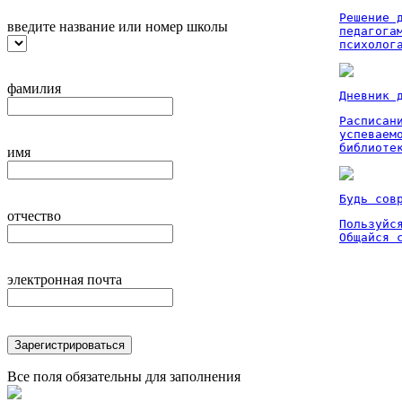
Решение 
введите название или номер школы
педагога
психолог
фамилия
Дневник 
Расписан
успеваем
библиоте
имя
Будь сов
отчество
Пользуйся
Общайся 
электронная почта
Зарегистрироваться
Все поля обязательны для заполнения