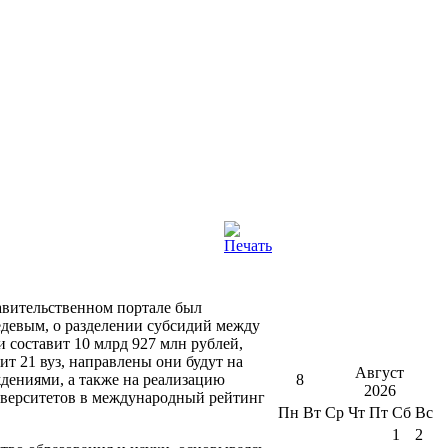
авительственном портале был
девым, о разделении субсидий между
 составит 10 млрд 927 млн рублей,
ит 21 вуз, направлены они будут на
Август
дениями, а также на реализацию
8
2026
иверситетов в международный рейтинг
Пн
Вт
Ср
Чт
Пт
Сб
Вс
1
2