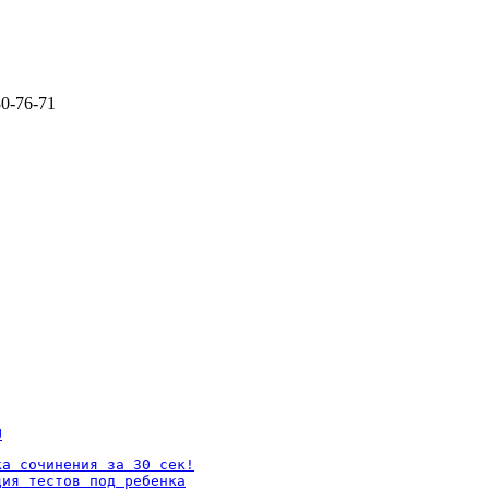
80-76-71
U
а сочинения за 30 сек!

ия тестов под ребенка
