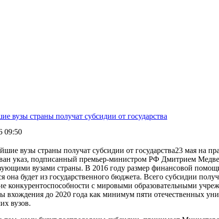
ие вузы страны получат субсидии от государства
6 09:50
23 мая на пр
ван указ, подписанный премьер-министром РФ Дмитрием Медве
вующими вузами страны. В 2016 году размер финансовой помощи
я она будет из государственного бюджета.
Всего субсидии получ
ие конкурентоспособности с мировыми образовательными учреж
ы вхождения до 2020 года как минимум пяти отечественных ун
их вузов.