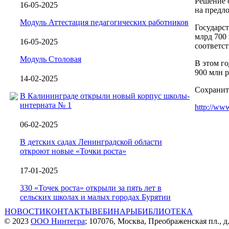
Решение 
16-05-2025
на предл
Модуль Аттестация педагогических работников
Государст
млрд 700 
16-05-2025
соответст
Модуль Столовая
В этом го
900 млн р
14-02-2025
Сохранит
В Калининграде открыли новый корпус школы-
интерната № 1
http://www
06-02-2025
В детских садах Ленинградской области
откроют новые «Точки роста»
17-01-2025
330 «Точек роста» открыли за пять лет в
сельских школах и малых городах Бурятии
НОВОСТИ
КОНТАКТЫ
ВЕБИНАРЫ
БИБЛИОТЕКА
© 2023
ООО Нинтегра
; 107076, Москва, Преображенская пл., д.