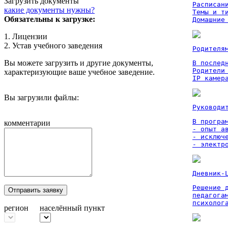
Загрузить документы
Расписан
какие документы нужны?
Темы и ти
Обязательны к загрузке:
Домашние
1. Лицензии
2. Устав учебного заведения
Родителя
Вы можете загрузить и другие документы,
В послед
Родители
характеризующие ваше учебное заведение.
IP камер
Вы загрузили файлы:
Руководи
В програм
комментарии
- опыт а
- исключ
- электр
Дневник-
Решение 
Отправить заявку
педагога
психолог
регион
населённый пункт