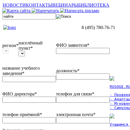
НОВОСТИ
КОНТАКТЫ
ВЕБИНАРЫ
БИБЛИОТЕКА
8 (495) 780-76-71
населённый
ФИО заявителя*
регион*
пункт*
название учебного
должность*
заведения*
RUSOGE.R
ФИО директора*
телефон для связи*
- Проверк
- Адаптац
- Мгновен
- Симуля
телефон приёмной*
электронная почта*
Учащимся