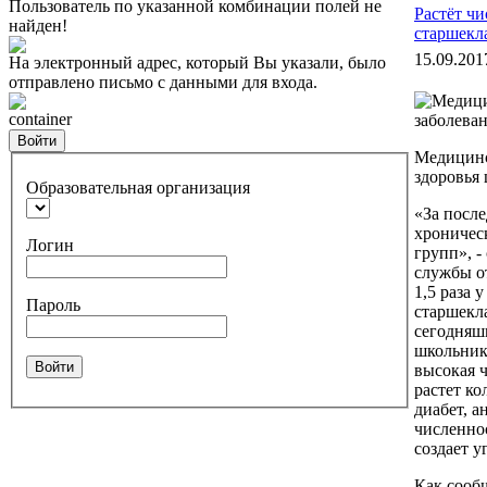
Пользователь по указанной комбинации полей не
Растёт ч
найден!
старшекл
15.09.201
На электронный адрес, который Вы указали, было
отправлено письмо с данными для входа.
container
Войти
Медицинс
здоровья
Образовательная организация
«За после
хроничес
Логин
групп», -
службы о
1,5 раза 
Пароль
старшекл
сегодняш
школьнико
Войти
высокая 
растет ко
диабет, 
численно
создает 
Как сооб