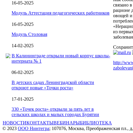
16-05-2025
связано 
рационе д
Модуль Аттестация педагогических работников
овощей и
потребле
16-05-2025
«Нерацио
из первы
Модуль Столовая
заболева
14-02-2025
Сохранит
В Калининграде открыли новый корпус школы-
интерната № 1
http://www
zabolevani
06-02-2025
В детских садах Ленинградской области
откроют новые «Точки роста»
17-01-2025
330 «Точек роста» открыли за пять лет в
сельских школах и малых городах Бурятии
НОВОСТИ
КОНТАКТЫ
ВЕБИНАРЫ
БИБЛИОТЕКА
© 2023
ООО Нинтегра
; 107076, Москва, Преображенская пл., д.