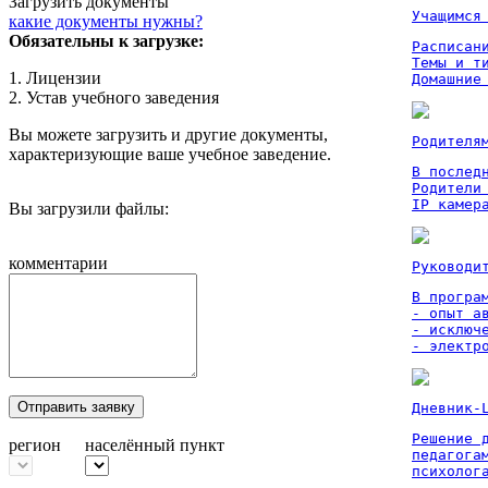
Загрузить документы
Учащимся
какие документы нужны?
Обязательны к загрузке:
Расписан
Темы и ти
1. Лицензии
Домашние
2. Устав учебного заведения
Вы можете загрузить и другие документы,
Родителя
характеризующие ваше учебное заведение.
В послед
Родители
IP камер
Вы загрузили файлы:
комментарии
Руководи
В програм
- опыт а
- исключ
- электр
Отправить заявку
Дневник-
Решение 
регион
населённый пункт
педагога
психолог