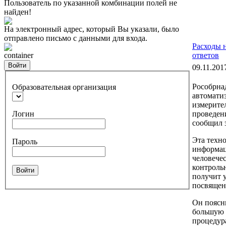
Пользователь по указанной комбинации полей не
найден!
На электронный адрес, который Вы указали, было
отправлено письмо с данными для входа.
Расходы 
container
ответов
Войти
09.11.201
Рособрна
Образовательная организация
автомати
измерите
Логин
проведени
сообщил 
Эта техно
Пароль
информаци
человече
контроль
Войти
получит 
посвящен
Он поясни
большую ц
процедур