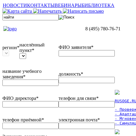
НОВОСТИ
КОНТАКТЫ
ВЕБИНАРЫ
БИБЛИОТЕКА
8 (495) 780-76-71
населённый
ФИО заявителя*
регион*
пункт*
название учебного
должность*
заведения*
ФИО директора*
телефон для связи*
RUSOGE.R
- Проверк
- Адаптац
- Мгновен
телефон приёмной*
электронная почта*
- Симуля