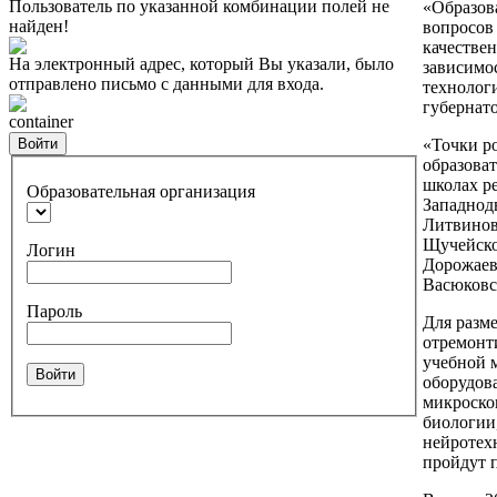
Пользователь по указанной комбинации полей не
«Образов
найден!
вопросов 
качестве
На электронный адрес, который Вы указали, было
зависимо
отправлено письмо с данными для входа.
технологи
губернато
container
Войти
«Точки р
образова
школах р
Образовательная организация
Западнодв
Литвинов
Щучейско
Логин
Дорожаевс
Васюковск
Пароль
Для разме
отремонт
учебной 
Войти
оборудов
микроско
биологии
нейротех
пройдут 