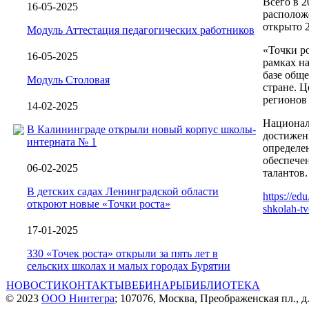
Всего в 2
16-05-2025
располож
открыто 2
Модуль Аттестация педагогических работников
«Точки р
16-05-2025
рамках н
базе обще
Модуль Столовая
стране. Ц
регионов
14-02-2025
Национал
В Калининграде открыли новый корпус школы-
достижен
интерната № 1
определе
обеспече
06-02-2025
талантов
В детских садах Ленинградской области
https://ed
откроют новые «Точки роста»
shkolah-tv
17-01-2025
330 «Точек роста» открыли за пять лет в
сельских школах и малых городах Бурятии
НОВОСТИ
КОНТАКТЫ
ВЕБИНАРЫ
БИБЛИОТЕКА
© 2023
ООО Нинтегра
; 107076, Москва, Преображенская пл., д.