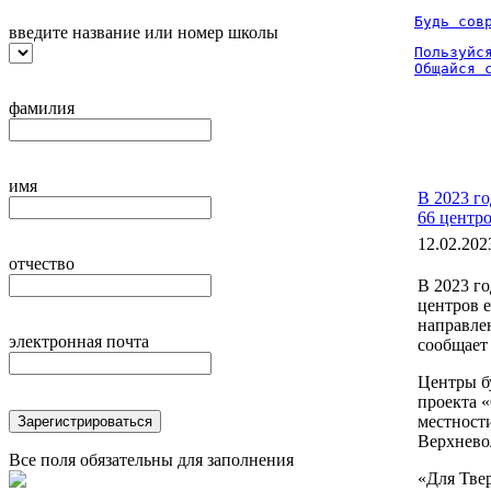
Будь сов
введите название или номер школы
Пользуйся
Общайся 
фамилия
имя
В 2023 го
66 центро
12.02.202
отчество
В 2023 го
центров 
направле
электронная почта
сообщает
Центры б
проекта 
местност
Зарегистрироваться
Верхнево
Все поля обязательны для заполнения
«Для Тве