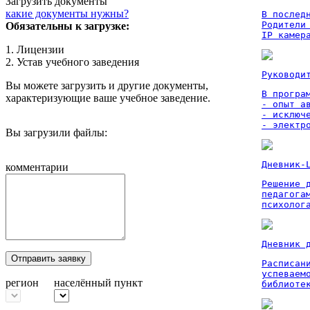
Загрузить документы
какие документы нужны?
В послед
Родители
Обязательны к загрузке:
IP камер
1. Лицензии
2. Устав учебного заведения
Руководи
Вы можете загрузить и другие документы,
В програм
характеризующие ваше учебное заведение.
- опыт а
- исключ
- электр
Вы загрузили файлы:
Дневник-
комментарии
Решение 
педагога
психолог
Дневник 
Отправить заявку
Расписан
успеваем
регион
населённый пункт
библиоте