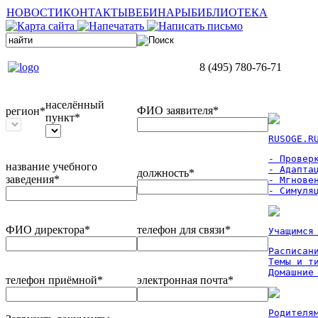
НОВОСТИ
КОНТАКТЫ
ВЕБИНАРЫ
БИБЛИОТЕКА
8 (495) 780-76-71
населённый
ФИО заявителя*
регион*
пункт*
RUSOGE.R
- Проверк
название учебного
- Адаптац
должность*
заведения*
- Мгновен
- Симуля
ФИО директора*
телефон для связи*
Учащимся
Расписан
Темы и ти
Домашние
телефон приёмной*
электронная почта*
Родителя