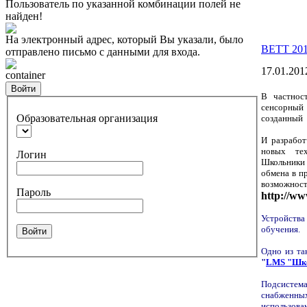
Пользователь по указанной комбинации полей не
найден!
На электронный адрес, который Вы указали, было
BETT 201
отправлено письмо с данными для входа.
17.01.201
container
Войти
В частнос
сенсорны
Образовательная организация
созданный 
И разработ
новых тех
Логин
Школьники 
обмена в п
возможно
Пароль
http://ww
Устройства
обучения.
Войти
Одно из та
"
LMS "Шк
Подсистем
снабженны
использова