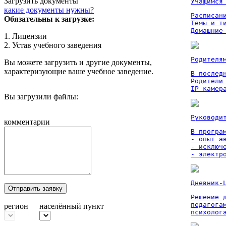
Загрузить документы
Учащимся
какие документы нужны?
Расписан
Обязательны к загрузке:
Темы и ти
Домашние
1. Лицензии
2. Устав учебного заведения
Родителя
Вы можете загрузить и другие документы,
характеризующие ваше учебное заведение.
В послед
Родители
IP камер
Вы загрузили файлы:
Руководи
комментарии
В програм
- опыт а
- исключ
- электр
Дневник-
Отправить заявку
Решение 
педагога
регион
населённый пункт
психолог