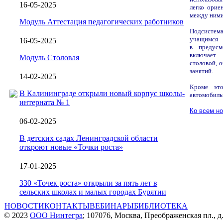
16-05-2025
легко орие
между ними
Модуль Аттестация педагогических работников
Подсистем
учащимся
16-05-2025
в предусм
включа
Модуль Столовая
столовой,
о
занятий.
14-02-2025
Кроме это
В Калининграде открыли новый корпус школы-
авто
интерната № 1
Ко всем н
06-02-2025
В детских садах Ленинградской области
откроют новые «Точки роста»
17-01-2025
330 «Точек роста» открыли за пять лет в
сельских школах и малых городах Бурятии
НОВОСТИ
КОНТАКТЫ
ВЕБИНАРЫ
БИБЛИОТЕКА
© 2023
ООО Нинтегра
; 107076, Москва, Преображенская пл., д.