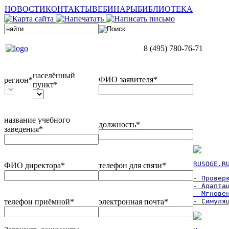
НОВОСТИ
КОНТАКТЫ
ВЕБИНАРЫ
БИБЛИОТЕКА
8 (495) 780-76-71
населённый
ФИО заявителя*
регион*
пункт*
название учебного
должность*
заведения*
RUSOGE.R
ФИО директора*
телефон для связи*
- Проверк
- Адаптац
- Мгновен
телефон приёмной*
электронная почта*
- Симуля