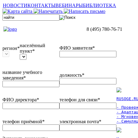
НОВОСТИ
КОНТАКТЫ
ВЕБИНАРЫ
БИБЛИОТЕКА
8 (495) 780-76-71
населённый
ФИО заявителя*
регион*
пункт*
название учебного
должность*
заведения*
RUSOGE.R
ФИО директора*
телефон для связи*
- Проверк
- Адаптац
- Мгновен
телефон приёмной*
электронная почта*
- Симуля