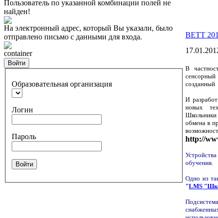
Пользователь по указанной комбинации полей не
найден!
На электронный адрес, который Вы указали, было
BETT 201
отправлено письмо с данными для входа.
17.01.201
container
Войти
В частнос
сенсорны
Образовательная организация
созданный 
И разработ
новых тех
Логин
Школьники 
обмена в п
возможно
Пароль
http://ww
Устройства
обучения.
Войти
Одно из та
"
LMS "Шк
Подсистем
снабженны
использова