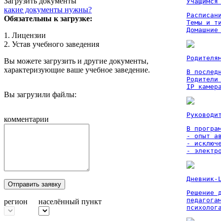
Загрузить документы
Учащимся
какие документы нужны?
Расписан
Обязательны к загрузке:
Темы и ти
Домашние
1. Лицензии
2. Устав учебного заведения
Родителя
Вы можете загрузить и другие документы,
характеризующие ваше учебное заведение.
В послед
Родители
IP камер
Вы загрузили файлы:
Руководи
комментарии
В програм
- опыт а
- исключ
- электр
Дневник-
Отправить заявку
Решение 
педагога
регион
населённый пункт
психолог