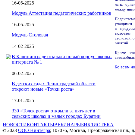
16-05-2025
легко орие
между ними
Модуль Аттестация педагогических работников
Подсистем
учащимся
16-05-2025
в предусм
включа
Модуль Столовая
столовой,
о
занятий.
14-02-2025
Кроме это
В Калининграде открыли новый корпус школы-
авто
интерната № 1
Ко всем н
06-02-2025
В детских садах Ленинградской области
откроют новые «Точки роста»
17-01-2025
330 «Точек роста» открыли за пять лет в
сельских школах и малых городах Бурятии
НОВОСТИ
КОНТАКТЫ
ВЕБИНАРЫ
БИБЛИОТЕКА
© 2023
ООО Нинтегра
; 107076, Москва, Преображенская пл., д.