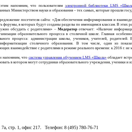
 этим напомним, что пользователям
электронной библиотеки LMS «Школ
анных Министерством науки и образования – тех самых, которые прошли госу
редложение посетителя сайта: «Для обеспечения информирования и взаимоде
ть форумы, в которых будут созданы разделы по имеющимся классам. В этих ра
нужно обсудить с родителями» –
Модератор
отвечает: «Наличие информаци
ганизации образовательного процесса в столичной школе. Главная особенно
льного процесса: администрации школы, учеников, учителей, родителей
информатизации столичного образования. В том числе, один из показа
ющих взаимодействие с родителями в режиме реального времени: к 2016 г. не 
зи напомним, что
система управления обучением LMS «Школа»
обладает встр
вовать в котором могут сотрудники образовательного учреждения, ученики и и
 7а, стр. 1, офис 217. Телефон: 8 (495) 780-76-71