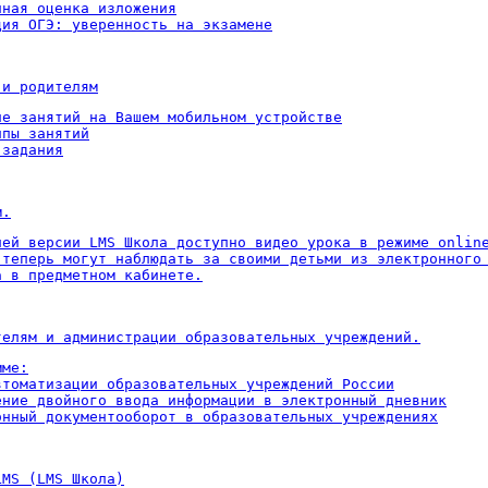
ная оценка изложения

ция ОГЭ: уверенность на экзамене
 и родителям
ие занятий на Вашем мобильном устройстве

пы занятий

 задания
м.
ней версии LMS Школа доступно видео урока в режиме online
 теперь могут наблюдать за своими детьми из электронного 
а в предметном кабинете.
телям и администрации образовательных учреждений.
ме:

втоматизации образовательных учреждений России

ение двойного ввода информации в электронный дневник

онный документооборот в образовательных учреждениях
LMS (LMS Школа)