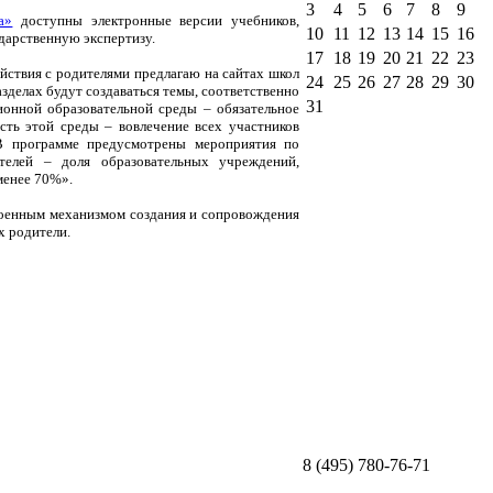
3
4
5
6
7
8
9
а»
доступны электронные версии учебников,
10
11
12
13
14
15
16
дарственную экспертизу.
17
18
19
20
21
22
23
йствия с родителями предлагаю на сайтах школ
24
25
26
27
28
29
30
зделах будут создаваться темы, соответственно
31
онной образовательной среды – обязательное
сть этой среды – вовлечение всех участников
. В программе предусмотрены мероприятия по
телей – доля образовательных учреждений,
менее 70%».
оенным механизмом создания и сопровождения
х родители.
8 (495) 780-76-71