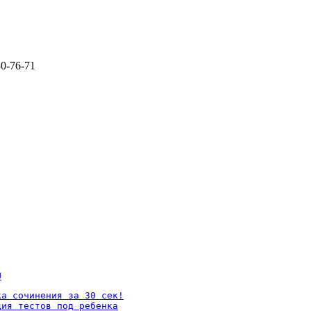
80-76-71
U
а сочинения за 30 сек!

ия тестов под ребенка
