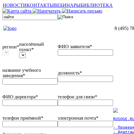
НОВОСТИ
КОНТАКТЫ
ВЕБИНАРЫ
БИБЛИОТЕКА
8 (495) 7
населённый
ФИО заявителя*
регион*
пункт*
название учебного
должность*
заведения*
ФИО директора*
телефон для связи*
телефон приёмной*
электронная почта*
RUSOGE.R
- Проверк
- Адаптац