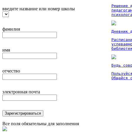
Решение 
введите название или номер школы
педагога
психолог
фамилия
Дневник 
Расписан
успеваем
библиоте
имя
Будь сов
отчество
Пользуйся
Общайся 
электронная почта
Зарегистрироваться
Все поля обязательны для заполнения