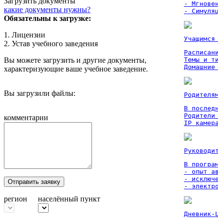
Загрузить документы
- Мгновен
какие документы нужны?
- Симуля
Обязательны к загрузке:
1. Лицензии
Учащимся
2. Устав учебного заведения
Расписан
Вы можете загрузить и другие документы,
Темы и ти
Домашние
характеризующие ваше учебное заведение.
Вы загрузили файлы:
Родителя
В послед
Родители
комментарии
IP камер
Руководи
В програм
- опыт а
- исключ
Отправить заявку
- электр
регион
населённый пункт
Дневник-