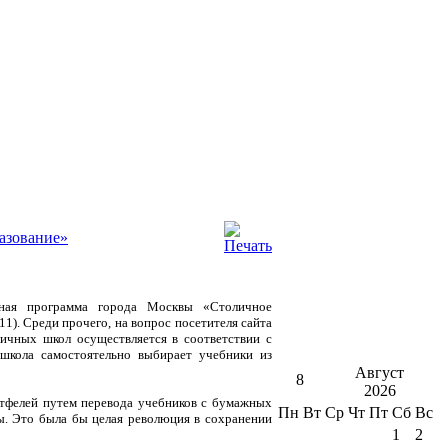
азование»
нная программа города Москвы «Столичное
11).
Среди прочего, на вопрос посетителя сайта
ичных школ осуществляется в соответствии с
школа самостоятельно выбирает учебники из
Август
8
2026
тфелей путем перевода учебников с бумажных
Пн
Вт
Ср
Чт
Пт
Сб
Вс
ы. Это была бы целая революция в сохранении
1
2