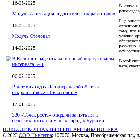
16-05-2025
В связи с
рекомендов
Модуль Аттестация педагогических работников
Еще одно п
16-05-2025
организова
тому, что 
Модуль Столовая
условие ор
образовате
развитию 
14-02-2025
осуществля
В Калининграде открыли новый корпус школы-
В этой свя
интерната № 1
чата, участ
06-02-2025
В детских садах Ленинградской области
откроют новые «Точки роста»
17-01-2025
330 «Точек роста» открыли за пять лет в
сельских школах и малых городах Бурятии
НОВОСТИ
КОНТАКТЫ
ВЕБИНАРЫ
БИБЛИОТЕКА
© 2023
ООО Нинтегра
; 107076, Москва, Преображенская пл., д.