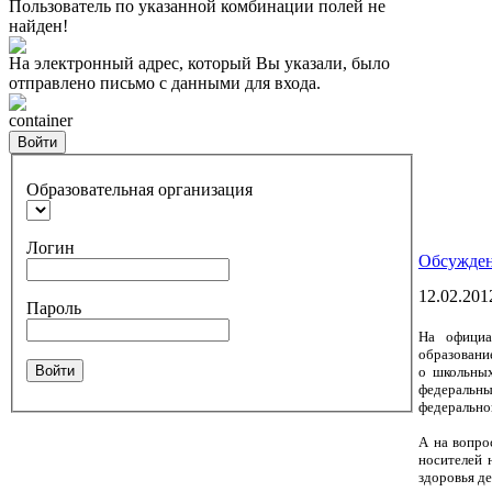
Пользователь по указанной комбинации полей не
найден!
На электронный адрес, который Вы указали, было
отправлено письмо с данными для входа.
container
Войти
Образовательная организация
Логин
Обсужден
12.02.201
Пароль
На официа
образовани
Войти
о школьных
федеральны
федерально
А на вопро
носителей 
здоровья де