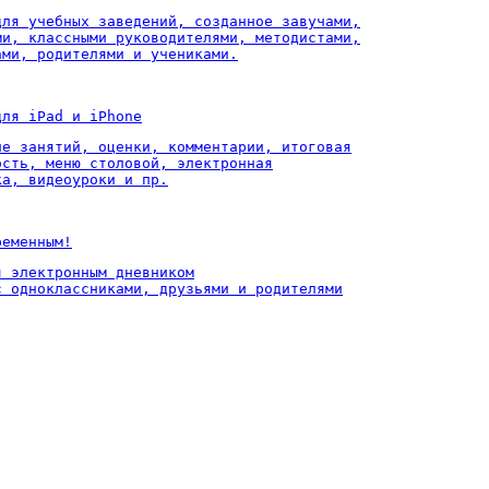
для учебных заведений, созданное завучами,

ми, классными руководителями, методистами,

ами, родителями и учениками.
для iPad и iPhone
ие занятий, оценки, комментарии, итоговая

ость, меню столовой, электронная

ка, видеоуроки и пр.
ременным!
 электронным дневником

с одноклассниками, друзьями и родителями