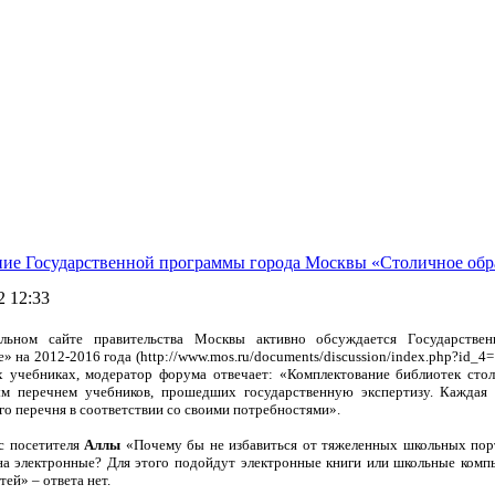
ие Государственной программы города Москвы «Столичное обр
2 12:33
льном сайте правительства Москвы активно обсуждается Государстве
е» на 2012-2016 года
(http://www.mos.ru/documents/discussion/index.php?id_4=
 учебниках, модератор форума отвечает: «Комплектование библиотек стол
м перечнем учебников, прошедших государственную экспертизу. Каждая 
го перечня в соответствии со своими потребностями».
с посетителя
Аллы
«Почему бы не избавиться от тяжеленных школьных пор
на электронные? Для этого подойдут электронные книги или школьные комп
тей» – ответа нет.