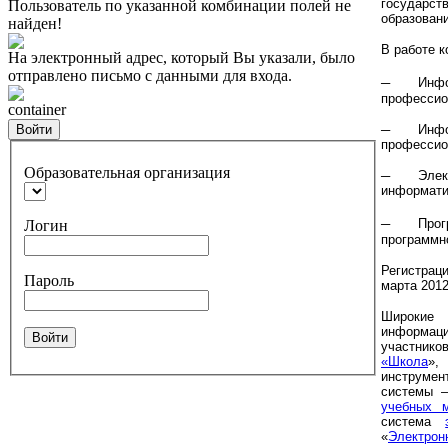
государст
Пользователь по указанной комбинации полей не
образован
найден!
В работе 
На электронный адрес, который Вы указали, было
отправлено письмо с данными для входа.
─
Инфо
профессио
container
Войти
─ Информ
профессио
Образовательная организация
─ Электро
информати
─
Прогр
Логин
программно
Регистрац
Пароль
марта 2012
Широкие
информаци
Войти
участнико
«Школа
»,
инструме
системы –
учебных 
система
«
Электрон