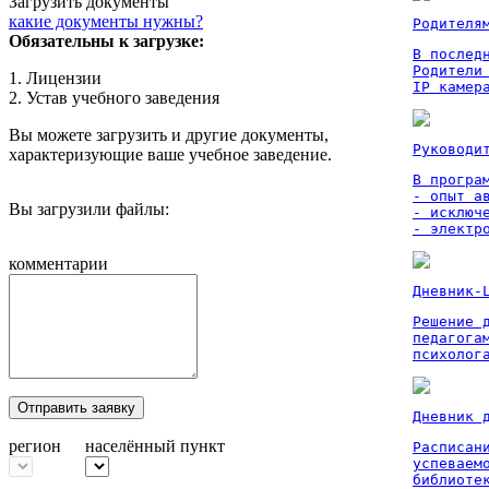
Загрузить документы
какие документы нужны?
Родителя
Обязательны к загрузке:
В послед
Родители
1. Лицензии
IP камер
2. Устав учебного заведения
Вы можете загрузить и другие документы,
Руководи
характеризующие ваше учебное заведение.
В програм
- опыт а
Вы загрузили файлы:
- исключ
- электр
комментарии
Дневник-
Решение 
педагога
психолог
Отправить заявку
Дневник 
регион
населённый пункт
Расписан
успеваем
библиоте