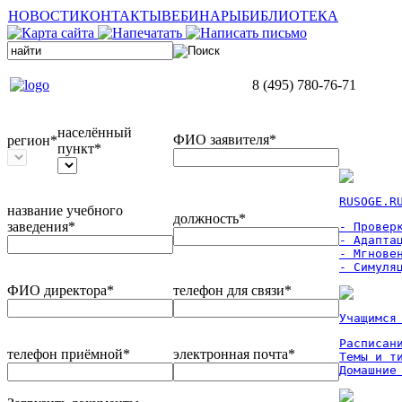
НОВОСТИ
КОНТАКТЫ
ВЕБИНАРЫ
БИБЛИОТЕКА
8 (495) 780-76-71
населённый
ФИО заявителя*
регион*
пункт*
RUSOGE.R
название учебного
должность*
заведения*
- Проверк
- Адаптац
- Мгновен
- Симуля
ФИО директора*
телефон для связи*
Учащимся
Расписан
телефон приёмной*
электронная почта*
Темы и ти
Домашние