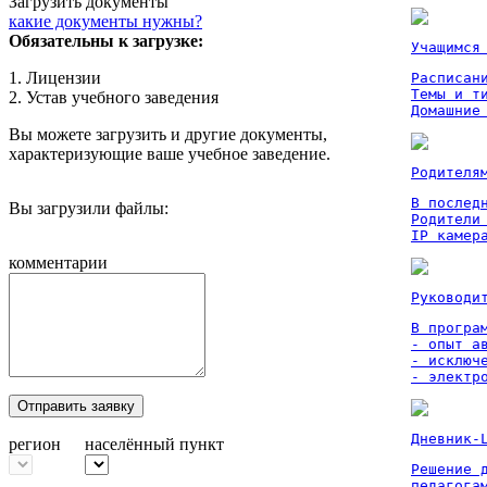
Загрузить документы
какие документы нужны?
Обязательны к загрузке:
Учащимся
1. Лицензии
Расписан
Темы и ти
2. Устав учебного заведения
Домашние
Вы можете загрузить и другие документы,
характеризующие ваше учебное заведение.
Родителя
В послед
Вы загрузили файлы:
Родители
IP камер
комментарии
Руководи
В програм
- опыт а
- исключ
- электр
Отправить заявку
Дневник-
регион
населённый пункт
Решение 
педагога