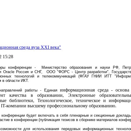
ционная среда вуза XXI века"
2 15:28
оры конференции
- Министерство образования и науки РФ, Петро
и Oracle Россия и СНГ, ООО "ФОРС - Центр разработки", Государств
ионных технологий и телекоммуникаций (ФГАУ ГНИИ ИТТ "Информи
 в области ИКТ.
информационная среда - основа 
направлений работы - Единая
ент качества в образовании, Электронные образовательн
ные библиотеки, Технологическое, техническое и информаци
, IT-компании высшему профессиональному образованию.
 конференции будет включать в себя пленарные и секционные доклады
астие в конференции (публикация тезисов в сборнике материалов конфер
озможности для использования передовых информационных технолог