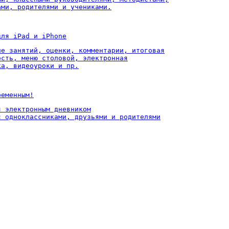
ами, родителями и учениками.
для iPad и iPhone
ие занятий, оценки, комментарии, итоговая

ость, меню столовой, электронная

ка, видеоуроки и пр.
ременным!
 электронным дневником

с одноклассниками, друзьями и родителями