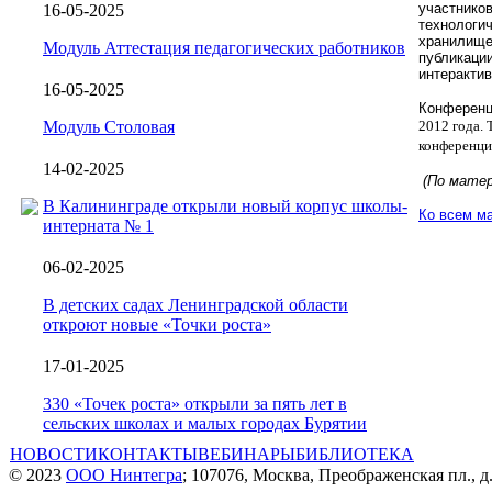
участник
16-05-2025
технологи
хранилищ
Модуль Аттестация педагогических работников
публикац
интерактив
16-05-2025
Конферен
Модуль Столовая
2012 года.
конференци
14-02-2025
(По матери
В Калининграде открыли новый корпус школы-
Ко всем м
интерната № 1
06-02-2025
В детских садах Ленинградской области
откроют новые «Точки роста»
17-01-2025
330 «Точек роста» открыли за пять лет в
сельских школах и малых городах Бурятии
НОВОСТИ
КОНТАКТЫ
ВЕБИНАРЫ
БИБЛИОТЕКА
© 2023
ООО Нинтегра
; 107076, Москва, Преображенская пл., д.