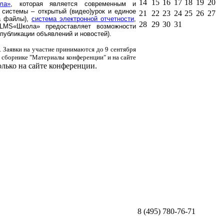
14
15
16
17
18
19
20
ла»
, которая является современным и
системы – открытый (видео)урок и единое
21
22
23
24
25
26
27
а файлы),
система электронной отчетности
,
28
29
30
31
LMS«Школа» предоставляет возможности
публикации объявлений и новостей).
 Заявки на участие принимаются до 9 сентября
в сборнике "Материалы конференции" и на сайте
олько на сайте конференции.
8 (495) 780-76-71