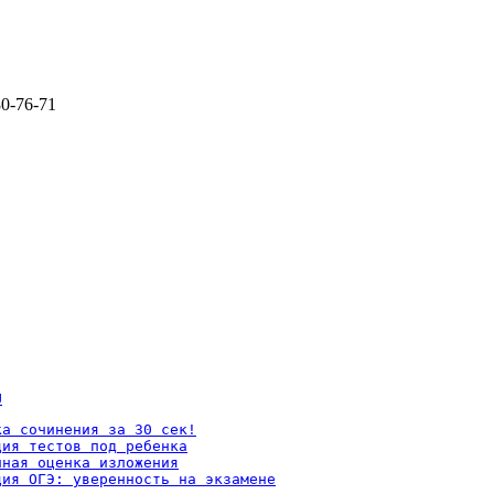
80-76-71
U
а сочинения за 30 сек!

ия тестов под ребенка

ная оценка изложения

ция ОГЭ: уверенность на экзамене