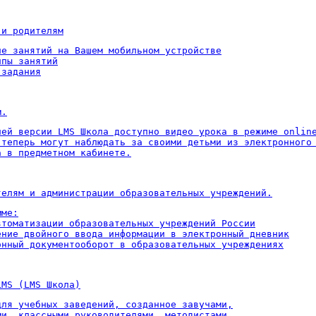
 и родителям
ие занятий на Вашем мобильном устройстве

пы занятий

 задания
м.
ней версии LMS Школа доступно видео урока в режиме online
 теперь могут наблюдать за своими детьми из электронного 
а в предметном кабинете.
телям и администрации образовательных учреждений.
ме:

втоматизации образовательных учреждений России

ение двойного ввода информации в электронный дневник

онный документооборот в образовательных учреждениях
LMS (LMS Школа)
для учебных заведений, созданное завучами,

ми, классными руководителями, методистами,
