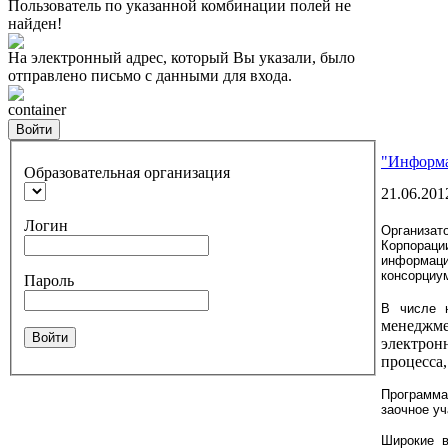
Пользователь по указанной комбинации полей не
найден!
На электронный адрес, который Вы указали, было
отправлено письмо с данными для входа.
container
Войти
"Информа
Образовательная организация
21.06.201
Логин
Организат
Корпораци
информац
консорциум
Пароль
В числе 
менеджм
Войти
электрон
процесса
Программа
заочное уч
Широкие в