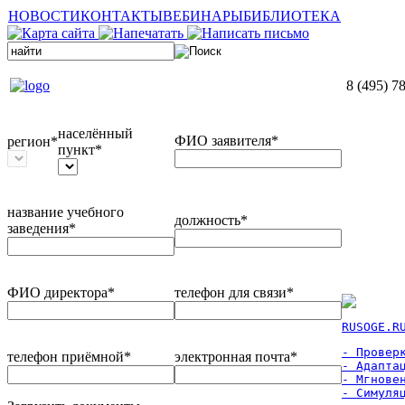
НОВОСТИ
КОНТАКТЫ
ВЕБИНАРЫ
БИБЛИОТЕКА
8 (495) 7
населённый
ФИО заявителя*
регион*
пункт*
название учебного
должность*
заведения*
ФИО директора*
телефон для связи*
RUSOGE.R
- Проверк
телефон приёмной*
электронная почта*
- Адаптац
- Мгновен
- Симуля