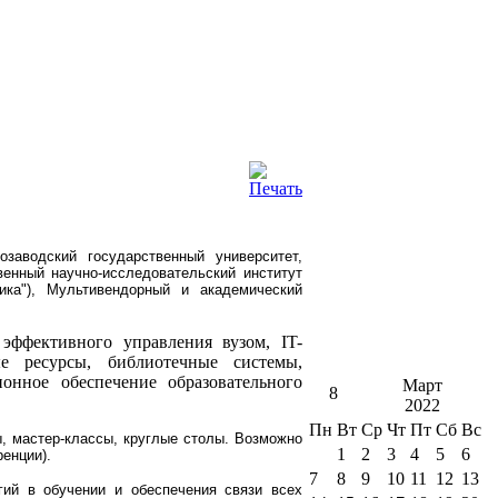
заводский государственный университет,
енный научно-исследовательский институт
ка"), Мультивендорный и академический
эффективного управления вузом, IT-
ые ресурсы, библиотечные системы,
онное обеспечение образовательного
Март
8
2022
Пн
Вт
Ср
Чт
Пт
Сб
Вс
, мастер-классы, круглые столы. Возможно
1
2
3
4
5
6
енции).
7
8
9
10
11
12
13
ий в обучении и обеспечения связи всех