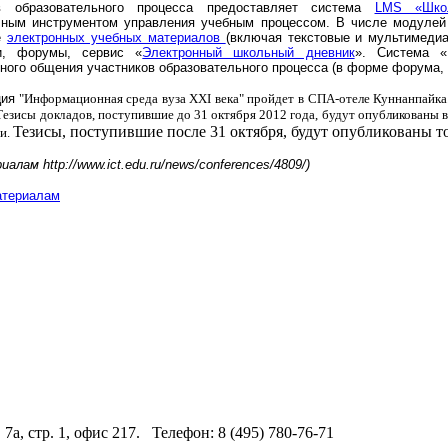
ов образовательного процесса предоставляет система
LMS «Шко
чным инструментом управления учебным процессом. В числе модулей 
е
электронных учебных материалов
(включая текстовые и мультимеди
ии, форумы, сервис «
Электронный школьный дневник
».
Система «
ного общения участников образовательного процесса (в форме форума, 
ция
"Информационная среда вуза XXI века" пройдет в СПА-отеле Куннанпайка.
 Тезисы докладов, поступившие до 31 октября 2012 года, будут опубликованы 
Тезисы, поступившие после 31 октября, будут опубликованы т
и.
алам http://www.ict.edu.ru/news/conferences/4809/)
атериалам
 7а, стр. 1, офис 217. Телефон: 8 (495) 780-76-71