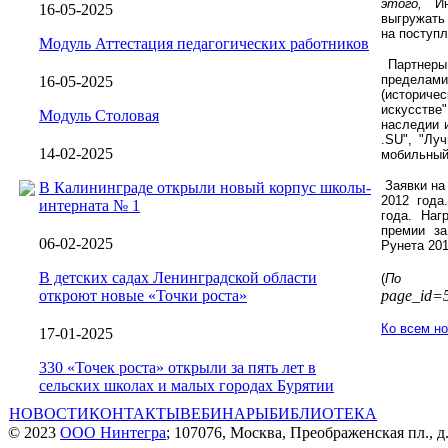
этого,
И
16-05-2025
выгружать
на поступ
Модуль Аттестация педагогических работников
Партнеры 
пределам
16-05-2025
(историче
искусстве
Модуль Столовая
наследии 
.SU", "Лу
14-02-2025
мобильный
Заявки на 
В Калининграде открыли новый корпус школы-
2012 года
интерната № 1
года. Наг
премии за
06-02-2025
Рунета 201
В детских садах Ленинградской области
(
По 
откроют новые «Точки роста»
page_id=
Ко всем н
17-01-2025
330 «Точек роста» открыли за пять лет в
сельских школах и малых городах Бурятии
НОВОСТИ
КОНТАКТЫ
ВЕБИНАРЫ
БИБЛИОТЕКА
© 2023
ООО Нинтегра
; 107076, Москва, Преображенская пл., д.