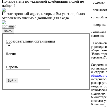
Пользователь по указанной комбинации полей не
- содержит
найден!
- повышает
На электронный адрес, который Вы указали, было
- способс
отправлено письмо с данными для входа.
- предстае
container
Войти
- отвечае
контента.
Образовательная организация
Соревнова
учреждени
обществе
Логин
"Волонте
тематика)"
Современн
Пароль
организа
инструмен
образоват
интернет
Войти
развернут
модели со
нахимовс
кадетских
Министерс
система у
большим 