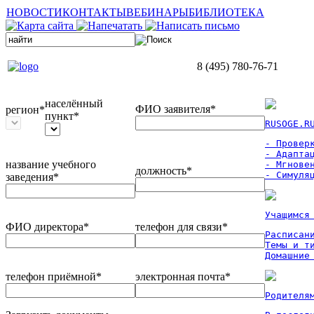
НОВОСТИ
КОНТАКТЫ
ВЕБИНАРЫ
БИБЛИОТЕКА
8 (495) 780-76-71
населённый
ФИО заявителя*
регион*
пункт*
RUSOGE.R
- Проверк
- Адаптац
название учебного
- Мгновен
должность*
- Симуля
заведения*
Учащимся
ФИО директора*
телефон для связи*
Расписан
Темы и ти
Домашние
телефон приёмной*
электронная почта*
Родителя