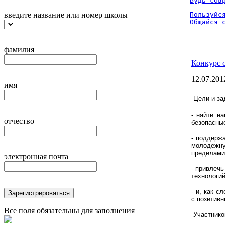
Будь сов
введите название или номер школы
Пользуйся
Общайся 
фамилия
Конкурс 
12.07.201
имя
Цели и за
- найти н
отчество
безопасны
- поддерж
молодежную
пределами
электронная почта
- привлечь
технологий
- и, как с
Зарегистрироваться
с позитивн
Все поля обязательны для заполнения
Участником