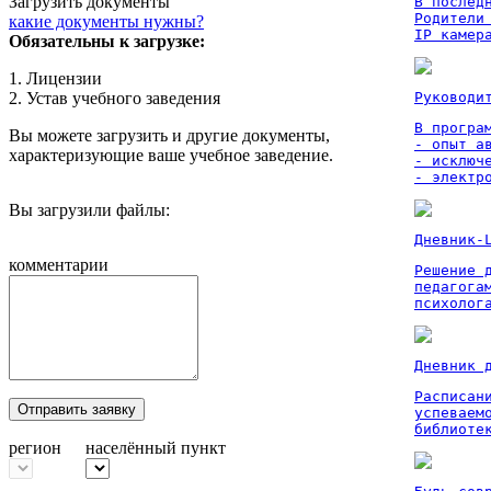
Загрузить документы
В послед
Родители
какие документы нужны?
IP камер
Обязательны к загрузке:
1. Лицензии
2. Устав учебного заведения
Руководи
В програм
Вы можете загрузить и другие документы,
- опыт а
характеризующие ваше учебное заведение.
- исключ
- электр
Вы загрузили файлы:
Дневник-
комментарии
Решение 
педагога
психолог
Дневник 
Расписан
Отправить заявку
успеваем
библиоте
регион
населённый пункт