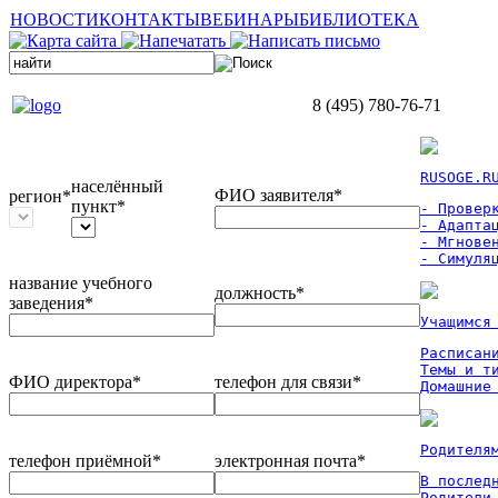
НОВОСТИ
КОНТАКТЫ
ВЕБИНАРЫ
БИБЛИОТЕКА
8 (495) 780-76-71
RUSOGE.R
населённый
ФИО заявителя*
регион*
пункт*
- Проверк
- Адаптац
- Мгновен
- Симуля
название учебного
должность*
заведения*
Учащимся
Расписан
Темы и ти
ФИО директора*
телефон для связи*
Домашние
Родителя
телефон приёмной*
электронная почта*
В послед
Родители