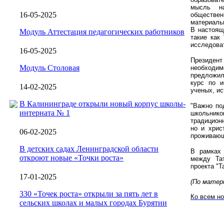
мысль н
16-05-2025
обществен
материаль
В настоящ
Модуль Аттестация педагогических работников
такие как
исследова
16-05-2025
Президен
Модуль Столовая
необходи
предложил
курс по и
14-02-2025
ученых, ис
В Калининграде открыли новый корпус школы-
"Важно по
интерната № 1
школьник
традицион
но и хрис
06-02-2025
проживающи
В детских садах Ленинградской области
В рамках 
откроют новые «Точки роста»
между Тат
проекта "Т
17-01-2025
(По матери
330 «Точек роста» открыли за пять лет в
Ко всем н
сельских школах и малых городах Бурятии