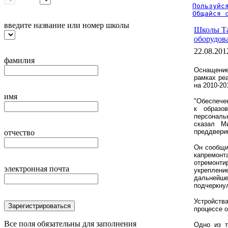
Пользуйся
Общайся 
введите название или номер школы
Школы Та
оборудов
22.08.201
фамилия
Оснащени
рамках ре
на 2010-20
имя
"Обеспече
к образо
персональ
сказал М
преддверии
отчество
Он сообщи
капремо
отремонт
электронная почта
укреплени
дальнейшег
подчеркну
Устройст
Зарегистрироваться
процессе о
Все поля обязательны для заполнения
Одно из 