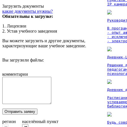
IP камер
Загрузить документы
какие документы нужны?
Обязательны к загрузке:
Руководи
1. Лицензии
В програм
2. Устав учебного заведения
- опыт а
- исключ
Вы можете загрузить и другие документы,
- электр
характеризующие ваше учебное заведение.
Дневник-
Вы загрузили файлы:
Решение 
педагога
психолог
комментарии
Дневник 
Расписан
успеваем
библиоте
Отправить заявку
регион
населённый пункт
Будь сов