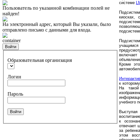
системе
L
Пользователь по указанной комбинации полей не
Подсисте
найден!
киосках, 
подсисте
На электронный адрес, который Вы указали, было
позволяю
отправлено письмо с данными для входа.
подсистем
container
Подсистем
учащимся
Войти
предусмо
включает 
объявлени
Образовательная организация
К
роме эт
автомобил
Логин
Интеракти
к котором
На такой
изображен
Пароль
информац
учебного 
Войти
Выступая
воспитание
к осозна
отвечает 
за ребенк
этом вос
образоват