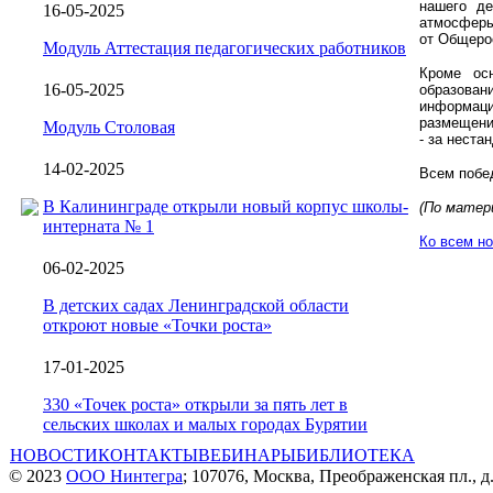
нашего де
16-05-2025
атмосферы
от Общеро
Модуль Аттестация педагогических работников
Кроме ос
16-05-2025
образован
информаци
размещени
Модуль Столовая
- за неста
14-02-2025
Всем побе
В Калининграде открыли новый корпус школы-
(По матери
интерната № 1
Ко всем н
06-02-2025
В детских садах Ленинградской области
откроют новые «Точки роста»
17-01-2025
330 «Точек роста» открыли за пять лет в
сельских школах и малых городах Бурятии
НОВОСТИ
КОНТАКТЫ
ВЕБИНАРЫ
БИБЛИОТЕКА
© 2023
ООО Нинтегра
; 107076, Москва, Преображенская пл., д.