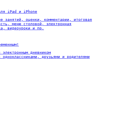
для iPad и iPhone
ие занятий, оценки, комментарии, итоговая

ость, меню столовой, электронная

ка, видеоуроки и пр.
ременным!
 электронным дневником

с одноклассниками, друзьями и родителями