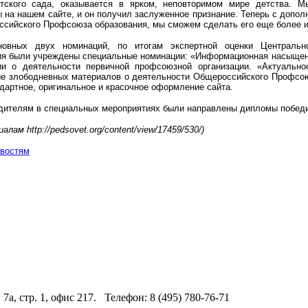
тского сада, оказывается в ярком, неповторимом мире детства. М
 на нашем сайте, и он получил заслуженное признание. Теперь с допо
ссийского Профсоюза образования, мы сможем сделать его еще более 
новных двух номинаций, по итогам экспертной оценки Центральн
ия были учреждены специальные номинации:
«Информационная насыщенн
и о деятельности первичной профсоюзной организации. «Актуально
е злободневных материалов о деятельности Общероссийского Профсою
ндартное, оригинальное и красочное оформление сайта.
дителям в специальных мероприятиях были направлены дипломы победи
алам http://pedsovet.org/content/view/17459/530/)
овостям
 7а, стр. 1, офис 217. Телефон: 8 (495) 780-76-71