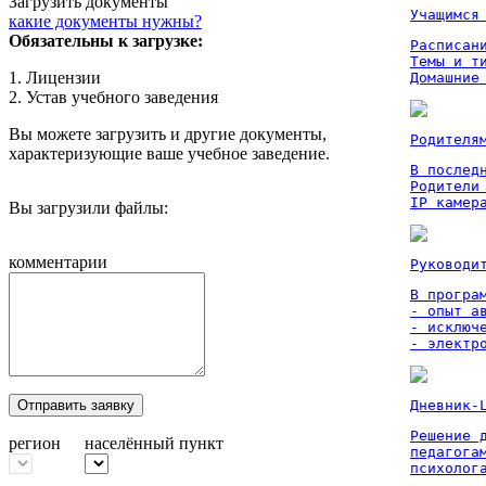
Загрузить документы
Учащимся
какие документы нужны?
Обязательны к загрузке:
Расписан
Темы и ти
1. Лицензии
Домашние
2. Устав учебного заведения
Вы можете загрузить и другие документы,
Родителя
характеризующие ваше учебное заведение.
В послед
Родители
IP камер
Вы загрузили файлы:
комментарии
Руководи
В програм
- опыт а
- исключ
- электр
Отправить заявку
Дневник-
Решение 
регион
населённый пункт
педагога
психолог