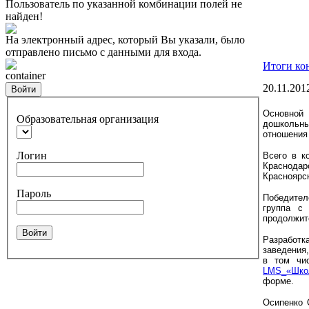
Пользователь по указанной комбинации полей не
найден!
На электронный адрес, который Вы указали, было
отправлено письмо с данными для входа.
Итоги ко
container
20.11.201
Войти
Основной
Образовательная организация
дошкольны
отношения 
Логин
Всего в к
Краснодар
Красноярск
Пароль
Победител
группа с 
продолжит
Войти
Разработк
заведения
в том чи
LMS_«Шко
форме.
Осипенко 