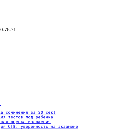
80-76-71
U
а сочинения за 30 сек!

ия тестов под ребенка

ная оценка изложения

ция ОГЭ: уверенность на экзамене