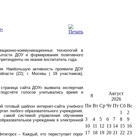
я»
ационно-коммуникационных технологий в
ытости ДОУ и формирования позитивного
претенденты на звание воспитатель года.
ния. Наибольшую активность проявили ДОУ
бласти (22); г. Москвы ( 19 участников),
страница сайта ДОУ» выявила экспертная
 подсчёте голосов учитывались время и
Август
8
2026
Пн
Вт
Ср
Чт
Пт
Сб
Вс
й готовый шаблон интернет-сайта учебного
ортал любого образовательного учреждения,
1
2
с самой системой управления обучением
3
4
5
6
7
8
9
 образовательное учреждение в электронной
10
11
12
13
14
15
16
17
18
19
20
21
22
23
тигорск – Каждый, кто переступает порог