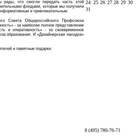
ы рады, что смогли передать часть этой
24
25
26
27
28
29
30
лнительными фондами, которые мы получили
31
информативным и привлекательным.
ого Совета Общероссийского Профсоюза
ость» - за наиболее полное представление
сть и оперативность» - за своевременное
за образования. И «Дизайнерская находка»
телей и памятные подарки.
8 (495) 780-76-71