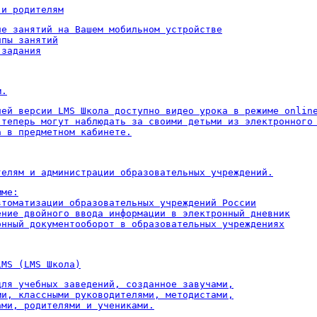
 и родителям
ие занятий на Вашем мобильном устройстве

пы занятий

 задания
м.
ней версии LMS Школа доступно видео урока в режиме online
 теперь могут наблюдать за своими детьми из электронного 
а в предметном кабинете.
телям и администрации образовательных учреждений.
ме:

втоматизации образовательных учреждений России

ение двойного ввода информации в электронный дневник

онный документооборот в образовательных учреждениях
LMS (LMS Школа)
для учебных заведений, созданное завучами,

ми, классными руководителями, методистами,

ами, родителями и учениками.