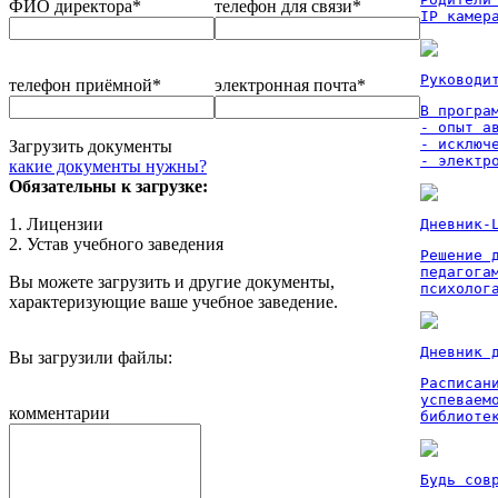
ФИО директора*
телефон для связи*
IP камер
Руководи
телефон приёмной*
электронная почта*
В програм
- опыт а
- исключ
Загрузить документы
- электр
какие документы нужны?
Обязательны к загрузке:
1. Лицензии
Дневник-
2. Устав учебного заведения
Решение 
педагога
Вы можете загрузить и другие документы,
психолог
характеризующие ваше учебное заведение.
Дневник 
Вы загрузили файлы:
Расписан
успеваем
комментарии
библиоте
Будь сов