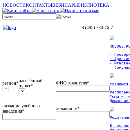
НОВОСТИ
КОНТАКТЫ
ВЕБИНАРЫ
БИБЛИОТЕКА
8 (495) 780-76-71
RUSOGE.R
- Проверк
- Адаптац
- Мгновен
- Симуля
населённый
ФИО заявителя*
регион*
Учащимся
пункт*
Расписан
Темы и ти
Домашние
название учебного
должность*
заведения*
Родителя
В послед
Родители