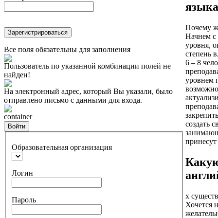
язык
Почему ж
Зарегистрироваться
Начнем с 
уровня, о
Все поля обязательны для заполнения
степень 
6 – 8 чел
Пользователь по указанной комбинации полей не
преподав
найден!
уровнем 
возможно
На электронный адрес, который Вы указали, было
актуализ
отправлено письмо с данными для входа.
преподава
закрепит
container
создать 
Войти
занимающ
принесут
Образовательная организация
Какую
Логин
англи
х существ
Пароль
Хочется 
желательн