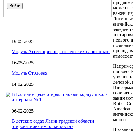
предложе
Войти
моменты:
важен, из
Логичным
английск
заведени
тестиров
первого 
16-05-2025
позволяю
преподава
Модуль Аттестация педагогических работников
атмосфер
16-05-2025
Например
широко. В
Модуль Столовая
уровня по
деловой,
14-02-2025
Информац
говорить 
В Калининграде открыли новый корпус школы-
занимают
интерната № 1
British Co
American 
06-02-2025
английско
много.
В детских садах Ленинградской области
откроют новые «Точки роста»
В заключе