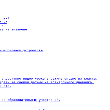
сек!

нка

ия

ть на экзамене
м мобильном устройстве

ла доступно видео урока в режиме online из класса.

юдать за своими детьми из электронного дневника.

инете.
ции образовательных учреждений.