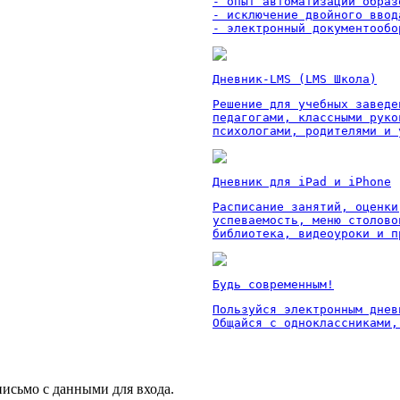
- опыт автоматизации образ
- исключение двойного ввод
- электронный документообо
Дневник-LMS (LMS Школа)
Решение для учебных заведе
педагогами, классными руко
психологами, родителями и 
Дневник для iPad и iPhone
Расписание занятий, оценки
успеваемость, меню столово
библиотека, видеоуроки и п
Будь современным!
Пользуйся электронным дневн
Общайся с одноклассниками,
письмо с данными для входа.