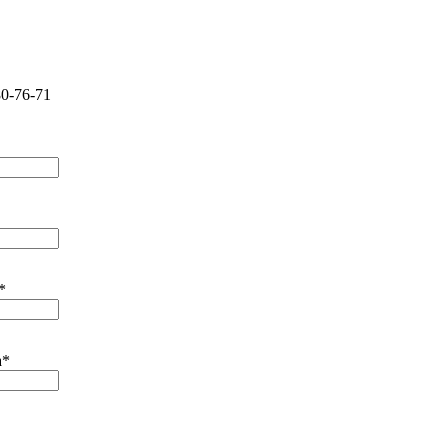
80-76-71
*
а*