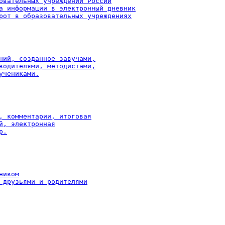
овательных учреждений России

а информации в электронный дневник

рот в образовательных учреждениях
ний, созданное завучами,

водителями, методистами,

учениками.
, комментарии, итоговая

й, электронная

р.
иком

 друзьями и родителями