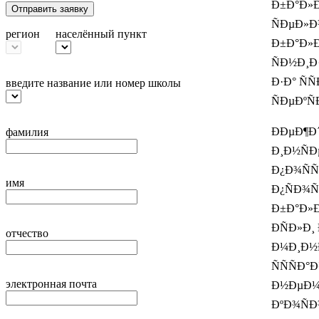
Ð±Ð°Ð»Ð
Отправить заявку
ÑÐµÐ»Ð
регион
населённый пункт
Ð±Ð°Ð»Ð»
ÑÐ½Ð¸Ð·
Ð·Ð° Ñ
введите название или номер школы
ÑÐµÐºÑ
ÐÐµÐ¶Ð´
фамилия
Ð¸Ð½ÑÐ
Ð¿Ð¾ÑÑ
имя
Ð¿ÑÐ¾Ñ
Ð±Ð°Ð»Ð»
ÐÑÐ»Ð¸
отчество
Ð¼Ð¸Ð½Ð
ÑÑÑÐ
электронная почта
Ð½ÐµÐ¼Ð
ÐºÐ¾ÑÐ¾