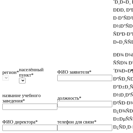
´Ð¸Ð»Ð¸ 
ÐÐÐ­, 
Ð·Ð°ÑÐ²
Ð½Ð°Ñ
ÑÐºÐ·Ð°
Ð»Ð¸ÑÑ
ÐÐ¾ Ð¼
ÑÑÐ¾ Ð
населённый
´Ð¾Ð»Ð¶
ФИО заявителя*
регион*
пункт*
ÐºÑÐ¸Ñ
Ð°Ð±Ð¸Ñ
Ð½Ð¸ÐºÑ
название учебного
должность*
заведения*
Ð²ÑÐ·Ð¾
Ð¿Ð¾ÑÐ
Ð±ÐµÑÑ
ФИО директора*
телефон для связи*
Ð¿ÑÐ¸Ð