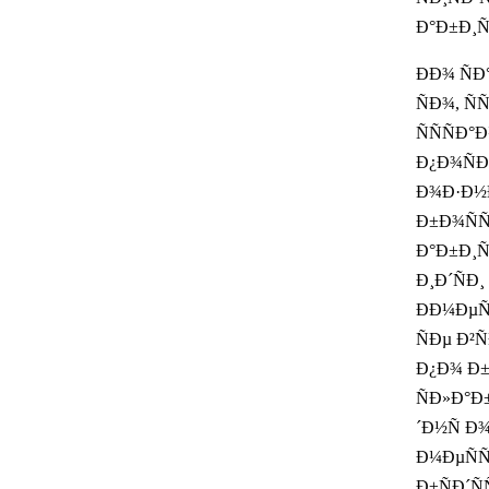
Ð°Ð±Ð¸Ñ
ÐÐ¾ ÑÐ
ÑÐ¾, ÑÑ
ÑÑÑÐ
Ð¿Ð¾ÑÐ¾
Ð¾Ð·Ð½Ð
Ð±Ð¾ÑÑ
Ð°Ð±Ð¸Ñ
Ð¸Ð´ÑÐ¸
ÐÐ¼ÐµÑ
ÑÐµ Ð²Ñ
Ð¿Ð¾ Ð±
ÑÐ»Ð°Ð±
´Ð½Ñ Ð
Ð¼ÐµÑÑ
Ð±ÑÐ´Ñ