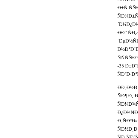
Ð±Ñ Ñ
ÑÐ¾Ð±Ñ
´Ð¾Ð¿Ð
ÐÐ° ÑÐ
´ÐµÐ½Ñ
Ð½Ð°Ð´Ð
ÑÑÑÑ
-35 Ð±Ð°
ÑÐºÐ·Ð°
ÐÐ¸Ð½Ð
ÑÐ¶ Ð¸
ÑÐ¼Ð¾Ñ
Ð¿Ð¾ÑÐ
Ð¸ÑÐºÐ»
ÑÐ½Ð¸Ð
ÑÐ¸ÑÐºÑ