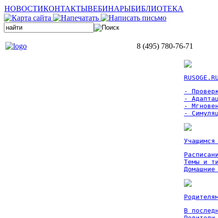
НОВОСТИ
КОНТАКТЫ
ВЕБИНАРЫ
БИБЛИОТЕКА
8 (495) 780-76-71
RUSOGE.R
- Проверк
- Адаптац
- Мгновен
- Симуля
Учащимся
Расписан
Темы и ти
Домашние
Родителя
В послед
Родители