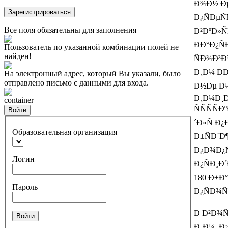
Ð¾Ð½ ÐµÑ
Зарегистрироваться
Ð¿ÑÐµÑ
Все поля обязательны для заполнения
Ð²ÐºÐ»Ñ
ÐÐ°Ð¿Ñ
Пользователь по указанной комбинации полей не
найден!
ÑÐ¾Ð³Ð¾
Ð¸Ð¼ Ð
На электронный адрес, который Вы указали, было
отправлено письмо с данными для входа.
Ð½Ðµ Ð¼
Ð¸Ð¼Ð¸Ð
container
ÑÑÑÑ
Войти
´Ð»Ñ Ð
Образовательная организация
Ð±ÑÐ´Ð
Ð¿Ð¾Ð¿Ñ
Логин
Ð¿ÑÐ¸Ð
180 Ð±Ð°
Пароль
Ð¿ÑÐ¾Ñ
Ð Ð²Ð¾Ñ
Войти
Ð¸Ð¼. Ð