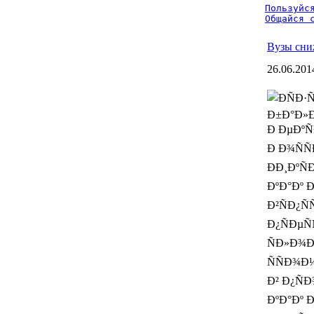
Пользуйся
Общайся 
Вузы сни
26.06.201
Ð ÐµÐºÑ
Ð Ð¾ÑÑ
ÐÐ¸ÐºÑ
ÐºÐ°Ðº Ð
Ð²ÑÐ¿Ñ
Ð¿ÑÐµÑ
ÑÐ»Ð¾Ð²
ÑÑÐ¾Ð¼
Ð² Ð¿ÑÐ
ÐºÐ°Ðº Ð