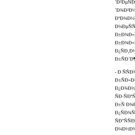
´Ð²ÐµÑÐ
´Ð¾Ð²Ð½
ÐºÐ¾Ð½Ð
Ð¼ÐµÑÑ
Ð±Ð¾Ð»Ñ
Ð±Ð¾Ð»Ðµ
Ð¿ÑÐ¸Ð¼
Ð±ÑÐ´Ð¶
- Ð ÑÑ
Ð±ÑÐ»Ð¾
Ð¿Ð¾Ð½Ð
ÑÐ·ÑÐº
Ð±Ñ Ð¾
Ð¿ÑÐ¾Ñ
ÑÐ°ÑÑ
Ð¼Ð½Ð¾Ð