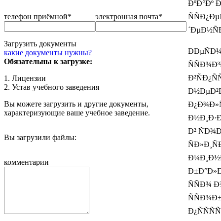
ÐºÐ°Ðº Ð
телефон приёмной*
электронная почта*
ÑÑÐ¿Ðµ
´ÐµÐ½Ñ
Загрузить документы
ÐÐµÑÐ¼
какие документы нужны?
Обязательны к загрузке:
ÑÑÐ¾Ð
Ð²ÑÐ¿Ñ
1. Лицензии
2. Устав учебного заведения
Ð½ÐµÐ²Ð
Вы можете загрузить и другие документы,
Ð¿Ð¾Ð»Ñ
характеризующие ваше учебное заведение.
Ð½Ð¸Ð·Ðº
Ð² ÑÐ¾Ð
Вы загрузили файлы:
ÑÐ»Ð¸Ñ
Ð¼Ð¸Ð½Ð
комментарии
Ð±Ð°Ð»Ð
ÑÑÐ¾ 
ÑÑÐ¾Ð±
Ð¿ÑÑÑ