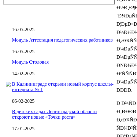
Ð½Ð¸Ð¶Ð
´Ð¼ÐµÑ
Ð¦ÐµÐ»Ð
16-05-2025
Ð¼Ð½Ð¾Ð
Модуль Аттестация педагогических работников
Ð¿Ð¾ÑÑ
Ð¼ÐµÑÑ
16-05-2025
Ð¼ÐµÑÑ
Модуль Столовая
ÐÑÐ¾Ð
14-02-2025
Ð²ÑÑÑ
Ð¼ÐµÑÑ
В Калининграде открыли новый корпус школы-
интерната № 1
ÐÐÐÐ.
06-02-2025
Ð Ð¾Ñ
В детских садах Ленинградской области
Ð¡ÐÐÐ
откроют новые «Точки роста»
Ð¿Ð¾ÑÐ¾
ÑÐ¾Ð²Ñ
17-01-2025
ÐÐ°Ð¿Ñ