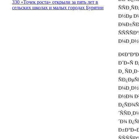
330 «Точек роста» открыли за пять лет в
сельских школах и малых городах Бурятии
ÑÑÐ¸Ñ
Ð½Ðµ Ð¼
Ð¾Ð±ÑÐ
ÑÑÑÑ
Ð¼Ð¸Ð½Ð
Ð¢Ð°ÐºÐ
Ð´Ð»Ñ 
Ð¸ ÑÐ¸Ð·
ÑÐ¿ÐµÑ
Ð¼Ð¸Ð½Ð
Ð½Ð¾ Ð²
Ð¿ÑÐ¾Ñ
´ÑÑÐ¸Ð
´Ð¾ Ð¿Ñ
Ð±Ð°Ð»Ð
ÑÑÑÑ