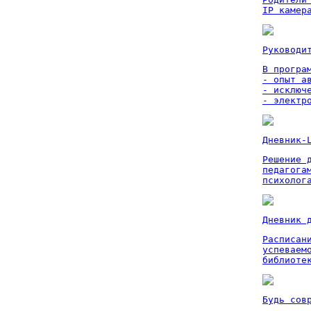
IP камер
Руководи
В програм
- опыт а
- исключ
- электр
Дневник-
Решение 
педагога
психолог
Дневник 
Расписан
успеваем
библиоте
Будь сов