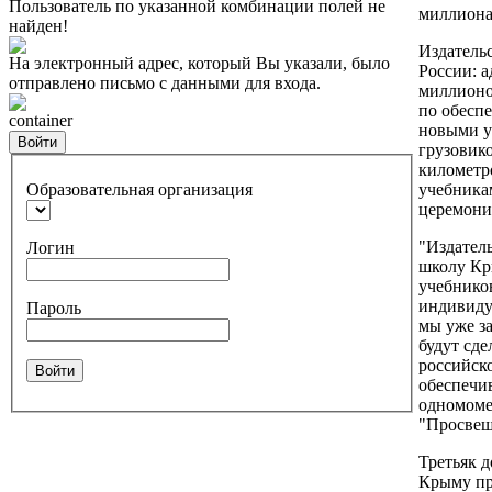
Пользователь по указанной комбинации полей не
миллиона
найден!
Издатель
На электронный адрес, который Вы указали, было
России: а
отправлено письмо с данными для входа.
миллионо
по обесп
container
новыми у
Войти
грузовико
километр
Образовательная организация
учебника
церемони
"Издател
Логин
школу Кр
учебнико
индивиду
Пароль
мы уже з
будут сде
российск
Войти
обеспечив
одномоме
"Просвещ
Третьяк д
Крыму пр