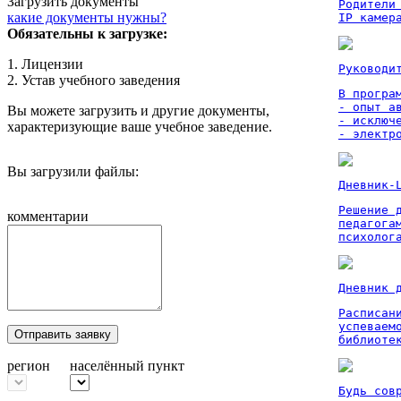
Загрузить документы
Родители
какие документы нужны?
IP камер
Обязательны к загрузке:
1. Лицензии
Руководи
2. Устав учебного заведения
В програм
- опыт а
Вы можете загрузить и другие документы,
- исключ
характеризующие ваше учебное заведение.
- электр
Вы загрузили файлы:
Дневник-
Решение 
комментарии
педагога
психолог
Дневник 
Расписан
успеваем
Отправить заявку
библиоте
регион
населённый пункт
Будь сов