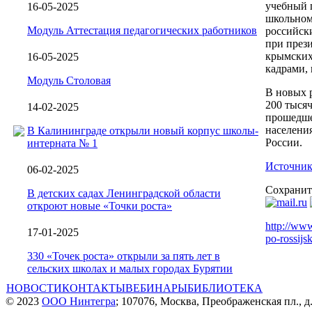
учебный г
16-05-2025
школьном
Модуль Аттестация педагогических работников
российск
при през
крымских
16-05-2025
кадрами, 
Модуль Столовая
В новых р
200 тыся
14-02-2025
прошедше
населения
В Калининграде открыли новый корпус школы-
России.
интерната № 1
Источник
06-02-2025
Сохранит
В детских садах Ленинградской области
откроют новые «Точки роста»
http://ww
17-01-2025
po-rossij
330 «Точек роста» открыли за пять лет в
сельских школах и малых городах Бурятии
НОВОСТИ
КОНТАКТЫ
ВЕБИНАРЫ
БИБЛИОТЕКА
© 2023
ООО Нинтегра
; 107076, Москва, Преображенская пл., д.