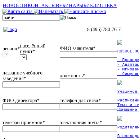
НОВОСТИ
КОНТАКТЫ
ВЕБИНАРЫ
БИБЛИОТЕКА
8 (495) 780-76-71
населённый
ФИО заявителя*
регион*
пункт*
RUSOGE.R
- Проверк
- Адаптац
- Мгновен
название учебного
- Симуля
должность*
заведения*
Учащимся
ФИО директора*
телефон для связи*
Расписан
Темы и ти
Домашние
телефон приёмной*
электронная почта*
Родителя
В послед