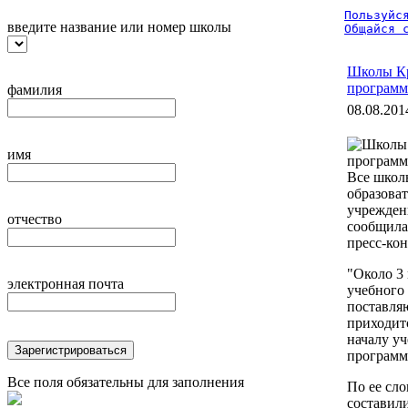
Пользуйся
введите название или номер школы
Общайся 
Школы Кр
програм
фамилия
08.08.201
имя
Все школ
образова
учрежден
отчество
сообщила
пресс-ко
"Около 3
электронная почта
учебного
поставля
приходитс
началу уч
Зарегистрироваться
программ
Все поля обязательны для заполнения
По ее сло
составил