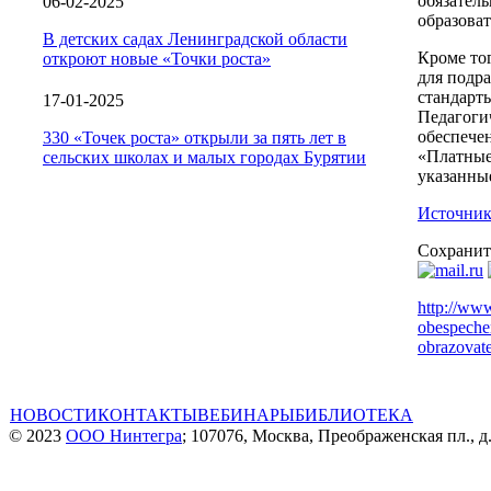
обязател
06-02-2025
образова
В детских садах Ленинградской области
Кроме то
откроют новые «Точки роста»
для подр
стандарт
17-01-2025
Педагоги
обеспече
330 «Точек роста» открыли за пять лет в
«Платные
сельских школах и малых городах Бурятии
указанны
Источник
Сохранит
http://www
obespechen
obrazovate
НОВОСТИ
КОНТАКТЫ
ВЕБИНАРЫ
БИБЛИОТЕКА
© 2023
ООО Нинтегра
; 107076, Москва, Преображенская пл., д.