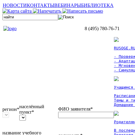
НОВОСТИ
КОНТАКТЫ
ВЕБИНАРЫ
БИБЛИОТЕКА
8 (495) 780-76-71
RUSOGE.R
- Проверк
- Адаптац
- Мгновен
- Симуля
Учащимся
Расписан
Темы и ти
Домашние
населённый
ФИО заявителя*
регион*
пункт*
Родителя
В послед
название учебного
Родители