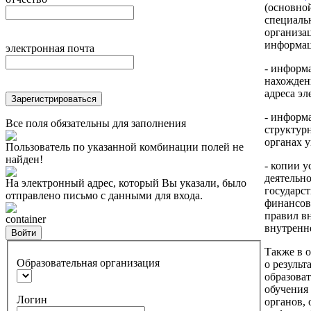
(основно
специаль
организа
информац
электронная почта
- информа
нахожден
адреса э
Зарегистрироваться
- информ
Все поля обязательны для заполнения
структур
органах 
Пользователь по указанной комбинации полей не
найден!
- копии у
деятельно
На электронный адрес, который Вы указали, было
государс
отправлено письмо с данными для входа.
финансов
правил в
container
внутренне
Войти
Также в 
Образовательная организация
о результ
образова
обучения
Логин
органов,