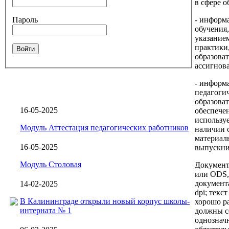
в сфере о
Пароль
- информ
обучения,
указание
практики
Войти
образова
ассигнов
- информа
педагогич
образова
16-05-2025
обеспече
использу
Модуль Аттестация педагогических работников
наличии 
материал
16-05-2025
выпускни
Модуль Столовая
Документ
или ODS,
документ
14-02-2025
dpi; текс
В Калининграде открыли новый корпус школы-
хорошо р
интерната № 1
должны с
однознач