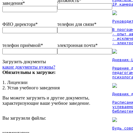
должность*
заведения*
IP камер
Руководи
ФИО директора*
телефон для связи*
В програм
- опыт а
- исключ
- электр
телефон приёмной*
электронная почта*
Дневник-
Загрузить документы
какие документы нужны?
Решение 
Обязательны к загрузке:
педагога
психолог
1. Лицензии
2. Устав учебного заведения
Дневник 
Вы можете загрузить и другие документы,
Расписан
характеризующие ваше учебное заведение.
успеваем
библиоте
Вы загрузили файлы:
Будь сов
комментарии