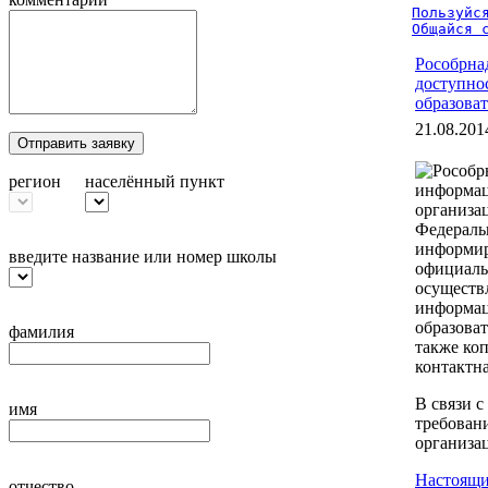
Пользуйся
Общайся 
Рособрна
доступно
образова
21.08.201
Отправить заявку
регион
населённый пункт
Федеральн
информир
введите название или номер школы
официаль
осуществ
информац
образова
фамилия
также ко
контактн
В связи 
имя
требован
организа
Настоящи
отчество