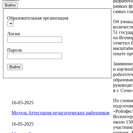
разработ
Войти
рамках ф
самых со
Образовательная организация
Об уника
количеств
51 госуд
Логин
на Всеми
отметил В
масштабн
Пароль
опыте пр
Замминис
Войти
и научно
робототе
образова
руководи
в г. Соч
По словам
16-05-2025
подготов
«Робофест
Модуль Аттестация педагогических работников
Волонтер
около 150
16-05-2025
участнико
помощь. 