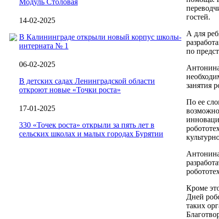
Модуль Столовая
переводч
гостей.
14-02-2025
А для реб
В Калининграде открыли новый корпус школы-
разработ
интерната № 1
по предс
06-02-2025
Антонина
необходи
В детских садах Ленинградской области
занятия р
откроют новые «Точки роста»
По ее сл
17-01-2025
возможно
инноваци
330 «Точек роста» открыли за пять лет в
робототе
сельских школах и малых городах Бурятии
культурн
Антонина
разработ
робототе
Кроме это
Дней роб
таких орг
Благотво