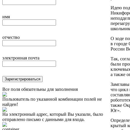
Идею под
Никифоро
имя
неподдел
перезагр
школьник
отчество
О ходе п
в городе 
России В
электронная почта
Так, сог
были про
ключевых
а также о
Зарегистрироваться
Замглавы
Все поля обязательны для заполнения
что цикл 
составля
Пользователь по указанной комбинации полей не
робототе
найден!
также Ок
Юг».
На электронный адрес, который Вы указали, было
отправлено письмо с данными для входа.
Определе
крытый к
container