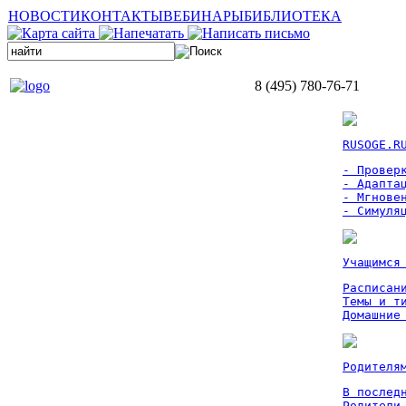
НОВОСТИ
КОНТАКТЫ
ВЕБИНАРЫ
БИБЛИОТЕКА
8 (495) 780-76-71
RUSOGE.R
- Проверк
- Адаптац
- Мгновен
- Симуля
Учащимся
Расписан
Темы и ти
Домашние
Родителя
В послед
Родители