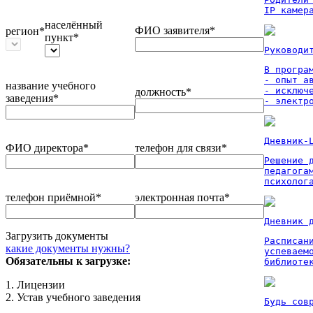
IP камер
населённый
ФИО заявителя*
регион*
пункт*
Руководи
В програм
- опыт а
название учебного
- исключ
должность*
заведения*
- электр
Дневник-
ФИО директора*
телефон для связи*
Решение 
педагога
психолог
телефон приёмной*
электронная почта*
Дневник 
Загрузить документы
Расписан
какие документы нужны?
успеваем
Обязательны к загрузке:
библиоте
1. Лицензии
2. Устав учебного заведения
Будь сов