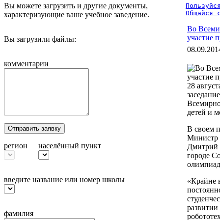
Вы можете загрузить и другие документы,
Пользуйся
Общайся 
характеризующие ваше учебное заведение.
Во Всеми
участие п
Вы загрузили файлы:
08.09.201
комментарии
28 авгус
заседани
Всемирно
детей и 
Отправить заявку
В своем 
Министр 
регион
населённый пункт
Дмитрий 
городе С
олимпиад
введите название или номер школы
«Крайне в
постоянн
студенче
развитии 
фамилия
робототе