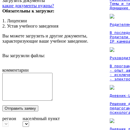
Загрузить документы
Темы и ти
какие документы нужны?
Домашние
Обязательны к загрузке:
1. Лицензии
Родителя
2. Устав учебного заведения
В послед
Вы можете загрузить и другие документы,
Родители
характеризующие ваше учебное заведение.
IP камер
Вы загрузили файлы:
Руководи
В програм
комментарии
- опыт а
- исключ
- электр
Дневник-
Решение 
педагога
Отправить заявку
психолог
регион
населённый пункт
Дневник 