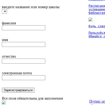
Расписан
введите название или номер школы
успеваем
библиоте
фамилия
Будь сов
Пользуйся
Общайся 
имя
отчество
электронная почта
Зарегистрироваться
Все поля обязательны для заполнения
Путин: о