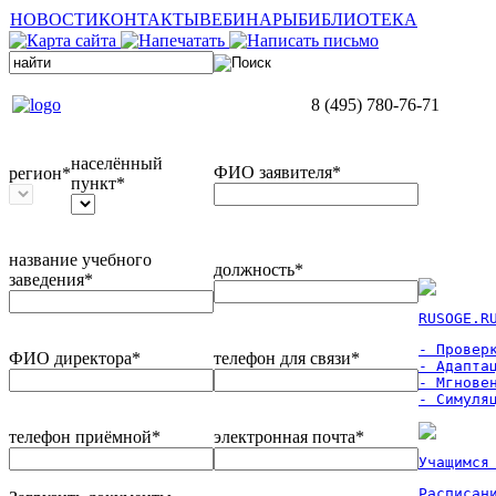
НОВОСТИ
КОНТАКТЫ
ВЕБИНАРЫ
БИБЛИОТЕКА
8 (495) 780-76-71
населённый
ФИО заявителя*
регион*
пункт*
название учебного
должность*
заведения*
RUSOGE.R
- Проверк
ФИО директора*
телефон для связи*
- Адаптац
- Мгновен
- Симуля
телефон приёмной*
электронная почта*
Учащимся
Расписан