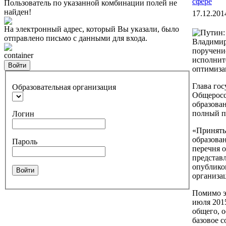
сфере
Пользователь по указанной комбинации полей не
найден!
17.12.201
На электронный адрес, который Вы указали, было
отправлено письмо с данными для входа.
Владимир
поручени
container
исполнит
Войти
оптимиза
Глава гос
Образовательная организация
Общеросс
образован
полный п
Логин
«Принять
образова
Пароль
перечня 
представ
опублико
Войти
организац
Помимо э
июля 2015
общего, 
базовое 