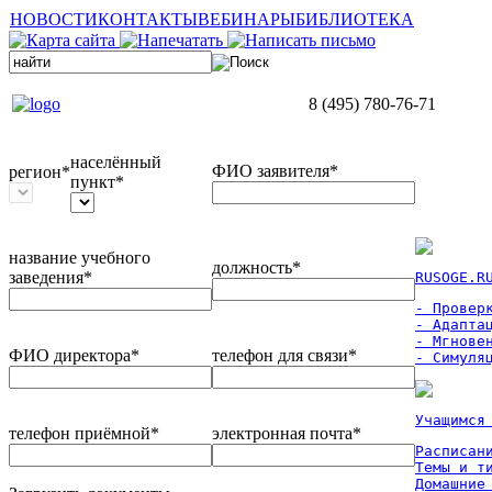
НОВОСТИ
КОНТАКТЫ
ВЕБИНАРЫ
БИБЛИОТЕКА
8 (495) 780-76-71
населённый
ФИО заявителя*
регион*
пункт*
название учебного
должность*
заведения*
RUSOGE.R
- Проверк
- Адаптац
- Мгновен
ФИО директора*
телефон для связи*
- Симуля
Учащимся
телефон приёмной*
электронная почта*
Расписан
Темы и ти
Домашние