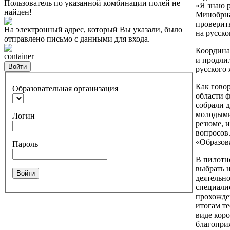
Пользователь по указанной комбинации полей не
«Я знаю р
найден!
Минобрна
проверит
На электронный адрес, который Вы указали, было
на русско
отправлено письмо с данными для входа.
Координат
container
и продли
Войти
русского 
Как говор
Образовательная организация
области 
собрали 
молодыми
Логин
резюме, и
вопросов.
«Образов
Пароль
В пилотн
выбрать 
Войти
деятельно
специалис
прохожде
итогам т
виде коро
благоприя