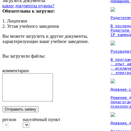
Загрузить документы
Домашние
какие документы нужны?
Обязательны к загрузке:
Родителя
1. Лицензии
2. Устав учебного заведения
В послед
Родители
IP камер
Вы можете загрузить и другие документы,
характеризующие ваше учебное заведение.
Руководи
Вы загрузили файлы:
В програм
- опыт а
- исключ
комментарии
- электр
Дневник-
Решение 
педагога
психолог
Отправить заявку
регион
населённый пункт
Дневник 