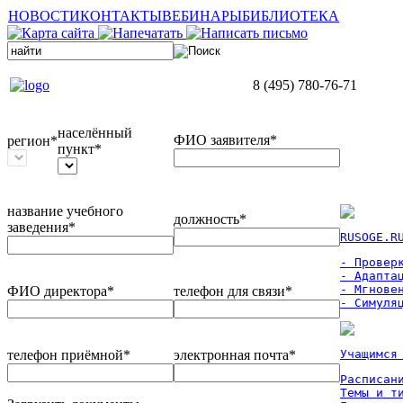
НОВОСТИ
КОНТАКТЫ
ВЕБИНАРЫ
БИБЛИОТЕКА
8 (495) 780-76-71
населённый
ФИО заявителя*
регион*
пункт*
название учебного
должность*
заведения*
RUSOGE.R
- Проверк
- Адаптац
- Мгновен
ФИО директора*
телефон для связи*
- Симуля
телефон приёмной*
электронная почта*
Учащимся
Расписан
Темы и ти