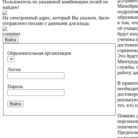
Пользователь по указанной комбинации полей не
Минобрна
найден!
подразум
образова
На электронный адрес, который Вы указали, было
в том, чт
отправлено письмо с данными для входа.
об учащих
container
будут вх
ученика (
Войти
достижени
соревнова
Образовательная организация
Это буде
Минтруда
службы, 
Логин
работу д
В правите
Пароль
необходим
достовер
реальную 
Войти
тех, кто 
Помимо да
персонал
попечите
Предполаг
по учащи