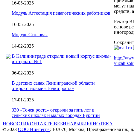
приезжаю
16-05-2025
могут над
средств, 
Модуль Аттестация педагогических работников
Ректор В
16-05-2025
основе ре
иногород
Модуль Столовая
Сохранит
14-02-2025
В Калининграде открыли новый корпус школы-
http://ww
интерната № 1
vuzah-sokr
06-02-2025
В детских садах Ленинградской области
откроют новые «Точки роста»
17-01-2025
330 «Точек роста» открыли за пять лет в
сельских школах и малых городах Бурятии
НОВОСТИ
КОНТАКТЫ
ВЕБИНАРЫ
БИБЛИОТЕКА
© 2023
ООО Нинтегра
; 107076, Москва, Преображенская пл., д.