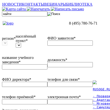
НОВОСТИ
КОНТАКТЫ
ВЕБИНАРЫ
БИБЛИОТЕКА
8 (495) 780-76-71
населённый
ФИО заявителя*
регион*
пункт*
название учебного
должность*
заведения*
ФИО директора*
телефон для связи*
RUSOGE.R
- Проверк
телефон приёмной*
электронная почта*
- Адаптац
- Мгновен
- Симуля