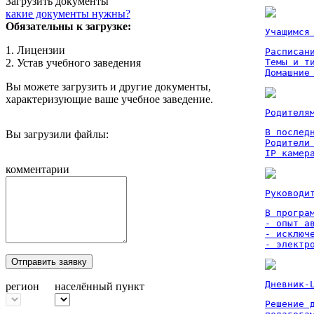
Загрузить документы
какие документы нужны?
Обязательны к загрузке:
Учащимся
1. Лицензии
Расписан
2. Устав учебного заведения
Темы и ти
Домашние
Вы можете загрузить и другие документы,
характеризующие ваше учебное заведение.
Родителя
В послед
Вы загрузили файлы:
Родители
IP камер
комментарии
Руководи
В програм
- опыт а
- исключ
- электр
Отправить заявку
Дневник-
регион
населённый пункт
Решение 