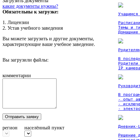
Загрузить документы
какие документы нужны?
Обязательны к загрузке:
Учащимся
1. Лицензии
Расписан
Темы и ти
2. Устав учебного заведения
Домашние
Вы можете загрузить и другие документы,
характеризующие ваше учебное заведение.
Родителя
В послед
Вы загрузили файлы:
Родители
IP камер
комментарии
Руководи
В програм
- опыт а
- исключ
- электр
Отправить заявку
Дневник-
регион
населённый пункт
Решение 
педагога