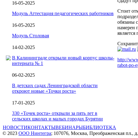
сдадут п
16-05-2025
Стоит отм
Модуль Аттестация педагогических работников
подразде
обязаны с
16-05-2025
намерен п
является
Модуль Столовая
Сохранит
14-02-2025
В Калининграде открыли новый корпус школы-
http://www
интерната № 1
rabot-po-e
06-02-2025
В детских садах Ленинградской области
откроют новые «Точки роста»
17-01-2025
330 «Точек роста» открыли за пять лет в
сельских школах и малых городах Бурятии
НОВОСТИ
КОНТАКТЫ
ВЕБИНАРЫ
БИБЛИОТЕКА
© 2023
ООО Нинтегра
; 107076, Москва, Преображенская пл., д.