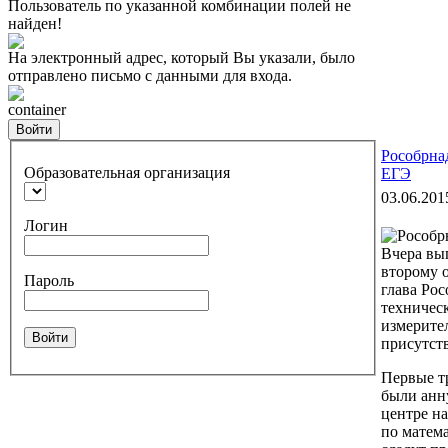
Пользователь по указанной комбинации полей не
найден!
На электронный адрес, который Вы указали, было
отправлено письмо с данными для входа.
container
Войти
Рособрна
Образовательная организация
ЕГЭ
03.06.201
Логин
Вчера вы
второму о
Пароль
глава Рос
техническ
измерите
Войти
присутст
Первые т
были анн
центре на
по матем