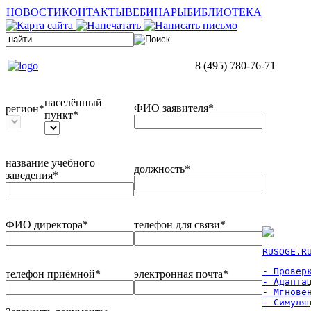
НОВОСТИ
КОНТАКТЫ
ВЕБИНАРЫ
БИБЛИОТЕКА
8 (495) 780-76-71
населённый
ФИО заявителя*
регион*
пункт*
название учебного
должность*
заведения*
ФИО директора*
телефон для связи*
RUSOGE.R
- Проверк
телефон приёмной*
электронная почта*
- Адаптац
- Мгновен
- Симуля