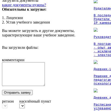
Загрузить документы
какие документы нужны?
Родителя
Обязательны к загрузке:
В послед
1. Лицензии
Родители
2. Устав учебного заведения
IP камер
Вы можете загрузить и другие документы,
характеризующие ваше учебное заведение.
Руководи
В програм
Вы загрузили файлы:
- опыт а
- исключ
- электр
комментарии
Дневник-
Решение 
педагога
психолог
Отправить заявку
Дневник 
регион
населённый пункт
Расписан
успеваем