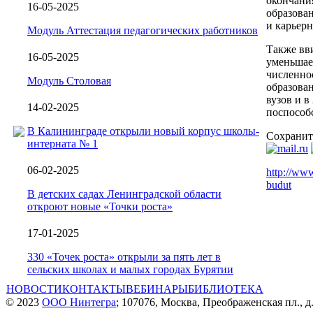
окончани
16-05-2025
образова
и карьер
Модуль Аттестация педагогических работников
Также вв
16-05-2025
уменьшает
численнос
Модуль Столовая
образова
вузов и в
14-02-2025
поспособ
В Калининграде открыли новый корпус школы-
Сохранит
интерната № 1
06-02-2025
http://www
budut
В детских садах Ленинградской области
откроют новые «Точки роста»
17-01-2025
330 «Точек роста» открыли за пять лет в
сельских школах и малых городах Бурятии
НОВОСТИ
КОНТАКТЫ
ВЕБИНАРЫ
БИБЛИОТЕКА
© 2023
ООО Нинтегра
; 107076, Москва, Преображенская пл., д.