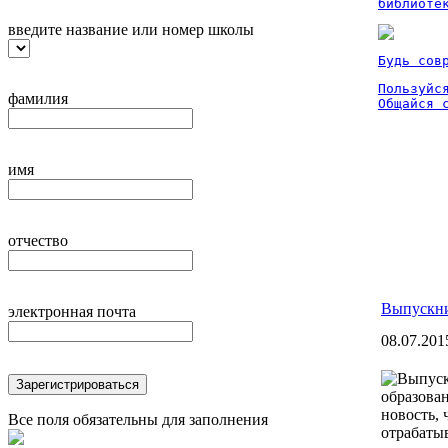
библиоте
введите название или номер школы
Будь сов
Пользуйся
фамилия
Общайся 
имя
отчество
Выпускни
электронная почта
08.07.201
Зарегистрироваться
образова
новость,
Все поля обязательны для заполнения
отрабатыв