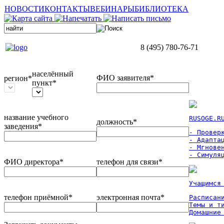
НОВОСТИ
КОНТАКТЫ
ВЕБИНАРЫ
БИБЛИОТЕКА
8 (495) 780-76-71
населённый
ФИО заявителя*
регион*
пункт*
название учебного
RUSOGE.R
должность*
заведения*
- Проверк
- Адаптац
- Мгновен
- Симуля
ФИО директора*
телефон для связи*
Учащимся
телефон приёмной*
электронная почта*
Расписан
Темы и ти
Домашние