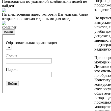
госраспре
Пользователь по указанной комбинации полей не
продолже
найден!
заведени
На электронный адрес, который Вы указали, было
Во време
отправлено письмо с данными для входа.
выпускник
исчезла, 
container
учебы до
Войти
депутаты
мнению, в
Образовательная организация
подтверд
кадровую
Логин
При очер
молодых 
Ливанов о
Пароль
что очень
по образо
Конститу
Войти
конкурсно
счет госу
обязатель
возвраща
поскольк
молодежи 