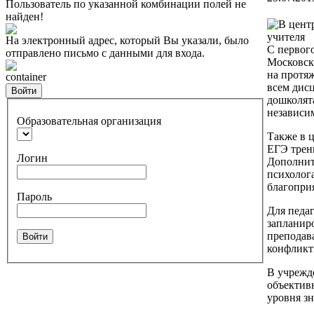
Пользователь по указанной комбинации полей не
найден!
На электронный адрес, который Вы указали, было
С первого
отправлено письмо с данными для входа.
Московск
на протя
container
всем дис
Войти
дошколят
независи
Образовательная организация
Также в 
ЕГЭ трен
Логин
Дополнит
психолог
благопри
Пароль
Для педаг
запланир
преподав
Войти
конфликт
В учрежд
объектив
уровня з