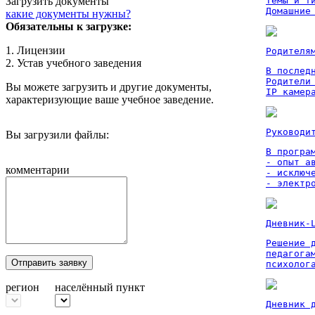
Загрузить документы
Темы и ти
Домашние
какие документы нужны?
Обязательны к загрузке:
1. Лицензии
Родителя
2. Устав учебного заведения
В послед
Родители
Вы можете загрузить и другие документы,
IP камер
характеризующие ваше учебное заведение.
Руководи
Вы загрузили файлы:
В програм
- опыт а
комментарии
- исключ
- электр
Дневник-
Решение 
педагога
Отправить заявку
психолог
регион
населённый пункт
Дневник 