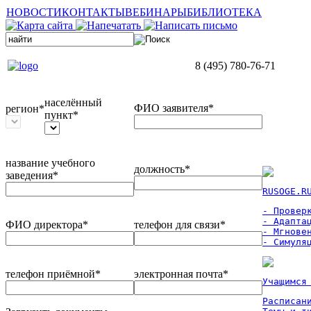
НОВОСТИ
КОНТАКТЫ
ВЕБИНАРЫ
БИБЛИОТЕКА
8 (495) 780-76-71
населённый
ФИО заявителя*
регион*
пункт*
название учебного
должность*
заведения*
RUSOGE.R
- Проверк
- Адаптац
ФИО директора*
телефон для связи*
- Мгновен
- Симуля
телефон приёмной*
электронная почта*
Учащимся
Расписан