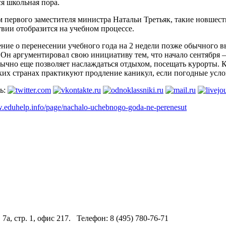
я школьная пора.
 первого заместителя министра Натальи Третьяк, такие новшеств
вии отобразится на учебном процессе.
ние о перенесении учебного года на 2 недели позже обычного 
Он аргументировал свою инициативу тем, что начало сентября –
бычно еще позволяет наслаждаться отдыхом, посещать курорты. 
ких странах практикуют продление каникул, если погодные усло
ь:
w.eduhelp.info/page/nachalo-uchebnogo-goda-ne-perenesut
 7а, стр. 1, офис 217. Телефон: 8 (495) 780-76-71