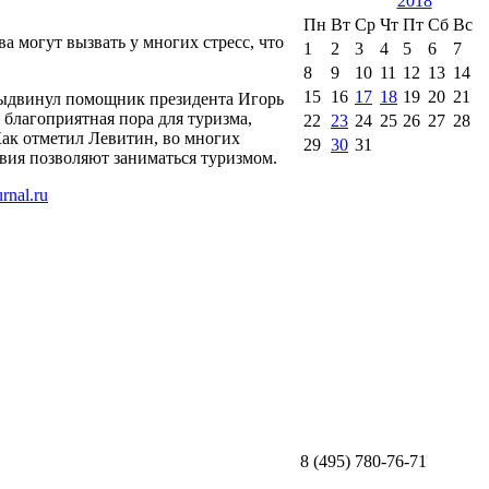
2018
Пн
Вт
Ср
Чт
Пт
Сб
Вс
а могут вызвать у многих стресс, что
1
2
3
4
5
6
7
8
9
10
11
12
13
14
15
16
17
18
19
20
21
выдвинул помощник президента Игорь
 благоприятная пора для туризма,
22
23
24
25
26
27
28
Как отметил Левитин, во многих
29
30
31
вия позволяют заниматься туризмом.
8 (495) 780-76-71