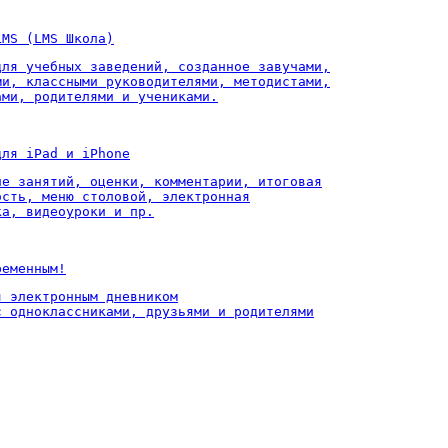
LMS (LMS Школа)
для учебных заведений, созданное завучами,

ми, классными руководителями, методистами,

ами, родителями и учениками.
для iPad и iPhone
ие занятий, оценки, комментарии, итоговая

ость, меню столовой, электронная

ка, видеоуроки и пр.
ременным!
 электронным дневником

с одноклассниками, друзьями и родителями