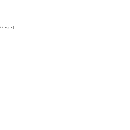
80-76-71
U