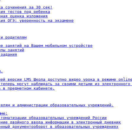
а сочинения за 30 сек!

ия тестов под ребенка

ная оценка изложения

ция ОГЭ: уверенность на экзамене
 и родителям
ие занятий на Вашем мобильном устройстве

пы занятий

 задания
м.
ней версии LMS Школа доступно видео урока в режиме online
 теперь могут наблюдать за своими детьми из электронного 
а в предметном кабинете.
телям и администрации образовательных учреждений.
ме:

втоматизации образовательных учреждений России

ение двойного ввода информации в электронный дневник

онный документооборот в образовательных учреждениях