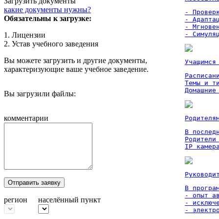
Загрузить документы
какие документы нужны?
- Проверк
Обязательны к загрузке:
- Адаптац
- Мгновен
- Симуля
1. Лицензии
2. Устав учебного заведения
Вы можете загрузить и другие документы,
Учащимся
характеризующие ваше учебное заведение.
Расписан
Темы и ти
Домашние
Вы загрузили файлы:
комментарии
Родителя
В послед
Родители
IP камер
Руководи
Отправить заявку
В програм
- опыт а
регион
населённый пункт
- исключ
- электр