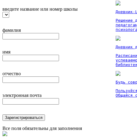
введите название или номер школы
Дневник-
Решение 
педагога
психолог
фамилия
Дневник 
имя
Расписан
успеваем
библиоте
отчество
Будь сов
Пользуйся
электронная почта
Общайся 
Зарегистрироваться
Все поля обязательны для заполнения