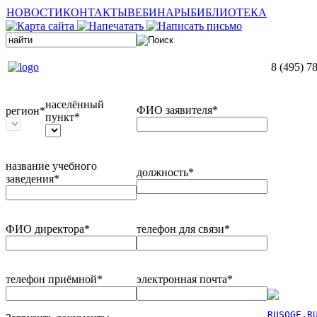
НОВОСТИ
КОНТАКТЫ
ВЕБИНАРЫ
БИБЛИОТЕКА
8 (495) 7
населённый
ФИО заявителя*
регион*
пункт*
название учебного
должность*
заведения*
ФИО директора*
телефон для связи*
телефон приёмной*
электронная почта*
RUSOGE.R