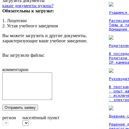
Загрузить документы
какие документы нужны?
Обязательны к загрузке:
Учащимся
1. Лицензии
Расписан
Темы и ти
2. Устав учебного заведения
Домашние
Вы можете загрузить и другие документы,
характеризующие ваше учебное заведение.
Родителя
В послед
Вы загрузили файлы:
Родители
IP камер
комментарии
Руководи
В програм
- опыт а
- исключ
- электр
Отправить заявку
Дневник-
регион
населённый пункт
Решение 
педагога