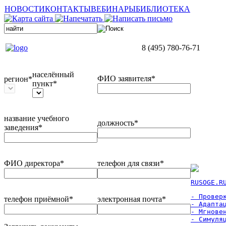
НОВОСТИ
КОНТАКТЫ
ВЕБИНАРЫ
БИБЛИОТЕКА
8 (495) 780-76-71
населённый
ФИО заявителя*
регион*
пункт*
название учебного
должность*
заведения*
ФИО директора*
телефон для связи*
RUSOGE.R
- Проверк
телефон приёмной*
электронная почта*
- Адаптац
- Мгновен
- Симуля