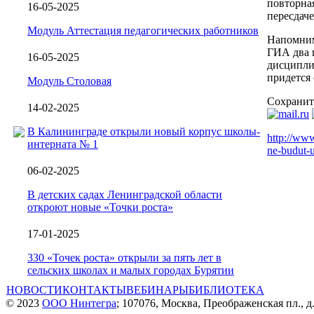
повторная
16-05-2025
пересдаче
Модуль Аттестация педагогических работников
Напомним
ГИА два 
16-05-2025
дисципли
придется 
Модуль Столовая
Сохранит
14-02-2025
В Калининграде открыли новый корпус школы-
http://ww
интерната № 1
ne-budut-u
06-02-2025
В детских садах Ленинградской области
откроют новые «Точки роста»
17-01-2025
330 «Точек роста» открыли за пять лет в
сельских школах и малых городах Бурятии
НОВОСТИ
КОНТАКТЫ
ВЕБИНАРЫ
БИБЛИОТЕКА
© 2023
ООО Нинтегра
; 107076, Москва, Преображенская пл., д.