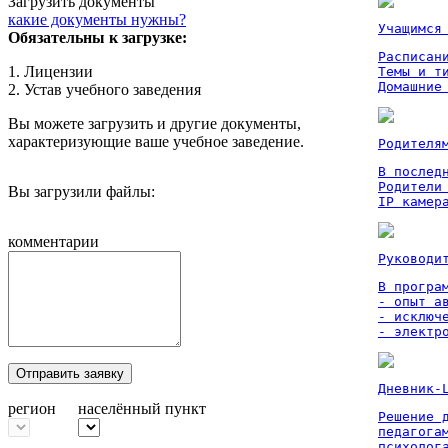
Загрузить документы
какие документы нужны?
Учащимся
Обязательны к загрузке:
Расписан
1. Лицензии
Темы и ти
Домашние
2. Устав учебного заведения
Вы можете загрузить и другие документы,
характеризующие ваше учебное заведение.
Родителя
В послед
Родители
Вы загрузили файлы:
IP камер
комментарии
Руководи
В програм
- опыт а
- исключ
- электр
Отправить заявку
Дневник-
регион
населённый пункт
Решение 
педагога
психолог