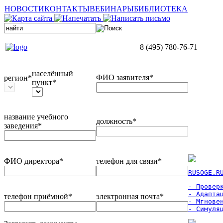
НОВОСТИ
КОНТАКТЫ
ВЕБИНАРЫ
БИБЛИОТЕКА
8 (495) 780-76-71
населённый
ФИО заявителя*
регион*
пункт*
название учебного
должность*
заведения*
ФИО директора*
телефон для связи*
RUSOGE.R
- Проверк
- Адаптац
телефон приёмной*
электронная почта*
- Мгновен
- Симуля