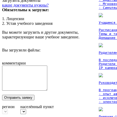
Загрузить документы
- Мгновен
какие документы нужны?
- Симуля
Обязательны к загрузке:
1. Лицензии
Учащимся
2. Устав учебного заведения
Расписан
Вы можете загрузить и другие документы,
Темы и ти
характеризующие ваше учебное заведение.
Домашние
Вы загрузили файлы:
Родителя
В послед
комментарии
Родители
IP камер
Руководи
В програм
- опыт а
Отправить заявку
- исключ
- электр
регион
населённый пункт
Дневник-