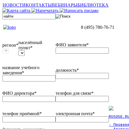
НОВОСТИ
КОНТАКТЫ
ВЕБИНАРЫ
БИБЛИОТЕКА
8 (495) 780-76-71
населённый
ФИО заявителя*
регион*
пункт*
название учебного
должность*
заведения*
ФИО директора*
телефон для связи*
телефон приёмной*
электронная почта*
RUSOGE.R
- Проверк
- Адаптац