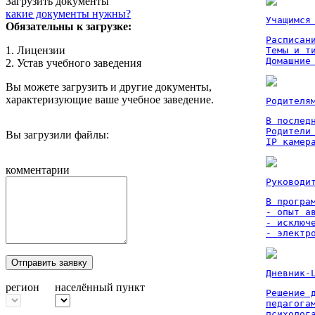
Загрузить документы
какие документы нужны?
Учащимся
Обязательны к загрузке:
Расписан
1. Лицензии
Темы и ти
Домашние
2. Устав учебного заведения
Вы можете загрузить и другие документы,
характеризующие ваше учебное заведение.
Родителя
В послед
Родители
Вы загрузили файлы:
IP камер
комментарии
Руководи
В програм
- опыт а
- исключ
- электр
Отправить заявку
Дневник-
регион
населённый пункт
Решение 
педагога
психолог