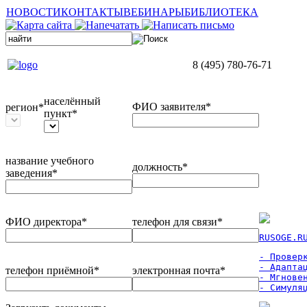
НОВОСТИ
КОНТАКТЫ
ВЕБИНАРЫ
БИБЛИОТЕКА
8 (495) 780-76-71
населённый
ФИО заявителя*
регион*
пункт*
название учебного
должность*
заведения*
ФИО директора*
телефон для связи*
RUSOGE.R
- Проверк
- Адаптац
телефон приёмной*
электронная почта*
- Мгновен
- Симуля