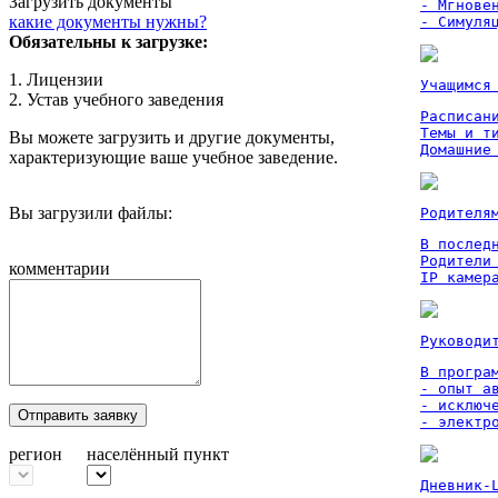
Загрузить документы
- Мгновен
какие документы нужны?
- Симуля
Обязательны к загрузке:
1. Лицензии
Учащимся
2. Устав учебного заведения
Расписан
Темы и ти
Вы можете загрузить и другие документы,
Домашние
характеризующие ваше учебное заведение.
Вы загрузили файлы:
Родителя
В послед
Родители
комментарии
IP камер
Руководи
В програм
- опыт а
- исключ
Отправить заявку
- электр
регион
населённый пункт
Дневник-