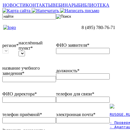
НОВОСТИ
КОНТАКТЫ
ВЕБИНАРЫ
БИБЛИОТЕКА
8 (495) 780-76-71
населённый
ФИО заявителя*
регион*
пункт*
название учебного
должность*
заведения*
ФИО директора*
телефон для связи*
телефон приёмной*
электронная почта*
RUSOGE.R
- Проверк
- Адаптац