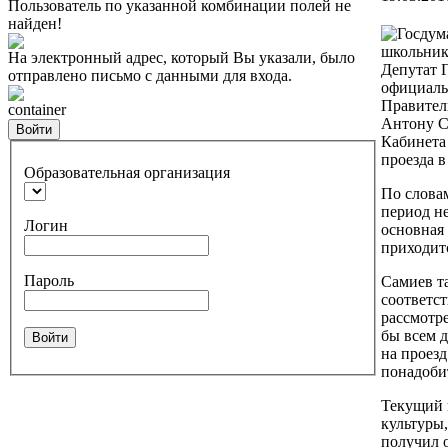
Пользователь по указанной комбинации полей не
найден!
На электронный адрес, который Вы указали, было
Депутат 
отправлено письмо с данными для входа.
официаль
Правител
container
Антону С
Войти
Кабинета
проезда в
Образовательная организация
По словам
период не
Логин
основная 
приходитс
Пароль
Самиев та
соответс
рассмотр
бы всем д
Войти
на проезд
понадобит
Текущий 
культуры,
получил 