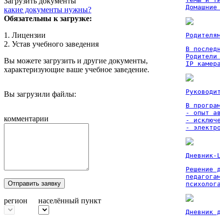
Загрузить документы
Домашние
какие документы нужны?
Обязательны к загрузке:
1. Лицензии
Родителя
2. Устав учебного заведения
В послед
Родители
Вы можете загрузить и другие документы,
IP камер
характеризующие ваше учебное заведение.
Руководи
Вы загрузили файлы:
В програм
- опыт а
комментарии
- исключ
- электр
Дневник-
Решение 
педагога
Отправить заявку
психолог
регион
населённый пункт
Дневник 