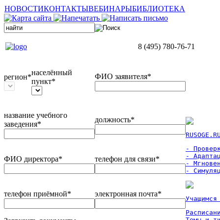
НОВОСТИ
КОНТАКТЫ
ВЕБИНАРЫ
БИБЛИОТЕКА
8 (495) 780-76-71
населённый
ФИО заявителя*
регион*
пункт*
название учебного
должность*
заведения*
RUSOGE.R
- Проверк
- Адаптац
ФИО директора*
телефон для связи*
- Мгновен
- Симуля
телефон приёмной*
электронная почта*
Учащимся
Расписан
Темы и ти