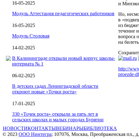
16-05-2025
и Минэко
Модуль Аттестация педагогических работников
Но, несмо
в «подве
16-05-2025
из бюджет
течение 
Модуль Столовая
вопроса о
на билет
14-02-2025
Сохранит
В Калининграде открыли новый корпус школы-
интерната № 1
http://www
proezde-dl
06-02-2025
В детских садах Ленинградской области
откроют новые «Точки роста»
17-01-2025
330 «Точек роста» открыли за пять лет в
сельских школах и малых городах Бурятии
НОВОСТИ
КОНТАКТЫ
ВЕБИНАРЫ
БИБЛИОТЕКА
© 2023
ООО Нинтегра
; 107076, Москва, Преображенская пл., д.