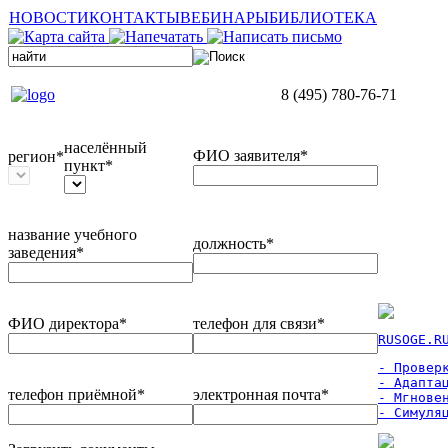
НОВОСТИ
КОНТАКТЫ
ВЕБИНАРЫ
БИБЛИОТЕКА
8 (495) 780-76-71
населённый
ФИО заявителя*
регион*
пункт*
название учебного
должность*
заведения*
ФИО директора*
телефон для связи*
RUSOGE.R
- Проверк
- Адаптац
телефон приёмной*
электронная почта*
- Мгновен
- Симуля