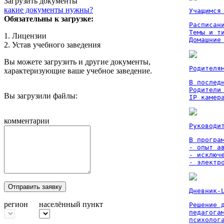
Загрузить документы
какие документы нужны?
Учащимся
Обязательны к загрузке:
Расписан
Темы и ти
1. Лицензии
Домашние
2. Устав учебного заведения
Вы можете загрузить и другие документы,
Родителя
характеризующие ваше учебное заведение.
В послед
Родители
Вы загрузили файлы:
IP камер
комментарии
Руководи
В програм
- опыт а
- исключ
- электр
Отправить заявку
Дневник-
регион
населённый пункт
Решение 
педагога
психолог