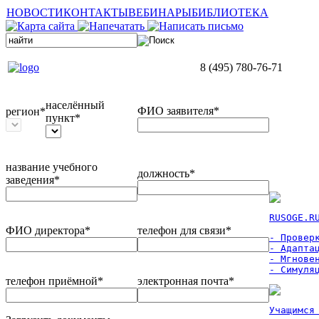
НОВОСТИ
КОНТАКТЫ
ВЕБИНАРЫ
БИБЛИОТЕКА
8 (495) 780-76-71
населённый
ФИО заявителя*
регион*
пункт*
название учебного
должность*
заведения*
RUSOGE.R
ФИО директора*
телефон для связи*
- Проверк
- Адаптац
- Мгновен
- Симуля
телефон приёмной*
электронная почта*
Учащимся