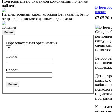
Пользователь по указанной комбинации полей не
найден!
В Белгор
школе
На электронный адрес, который Вы указали, было
07.05.201
отправлено письмо с данными для входа.
container
Сегодня 
Войти
региональ
следующе
Образовательная организация
специали
появится 
Логин
Выбор рег
повышенн
поддержк
Пароль
Дети, стр
классах с
Войти
кабинета
психолог
(педагог
программ
Как отмет
возможно