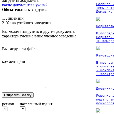
Загрузить документы
Расписан
какие документы нужны?
Темы и ти
Обязательны к загрузке:
Домашние
1. Лицензии
2. Устав учебного заведения
Родителя
Вы можете загрузить и другие документы,
В послед
характеризующие ваше учебное заведение.
Родители
IP камер
Вы загрузили файлы:
Руководи
комментарии
В програм
- опыт а
- исключ
- электр
Дневник-
Отправить заявку
Решение 
педагога
психолог
регион
населённый пункт