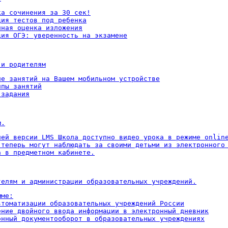
а сочинения за 30 сек!

ия тестов под ребенка

ная оценка изложения

ция ОГЭ: уверенность на экзамене
 и родителям
ие занятий на Вашем мобильном устройстве

пы занятий

 задания
м.
ней версии LMS Школа доступно видео урока в режиме online
 теперь могут наблюдать за своими детьми из электронного 
а в предметном кабинете.
телям и администрации образовательных учреждений.
ме:

втоматизации образовательных учреждений России

ение двойного ввода информации в электронный дневник

онный документооборот в образовательных учреждениях