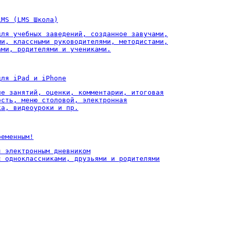
LMS (LMS Школа)
для учебных заведений, созданное завучами,

ми, классными руководителями, методистами,

ами, родителями и учениками.
для iPad и iPhone
ие занятий, оценки, комментарии, итоговая

ость, меню столовой, электронная

ка, видеоуроки и пр.
ременным!
 электронным дневником

с одноклассниками, друзьями и родителями