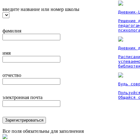
введите название или номер школы
Дневник-
Решение 
педагога
психолог
фамилия
Дневник 
имя
Расписан
успеваем
библиоте
отчество
Будь сов
Пользуйся
электронная почта
Общайся 
Зарегистрироваться
Все поля обязательны для заполнения