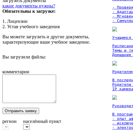
Загрузить документы
какие документы нужны?
- Проверк
Обязательны к загрузке:
- Адаптац
- Мгновен
- Симуля
1. Лицензии
2. Устав учебного заведения
Вы можете загрузить и другие документы,
Учащимся
характеризующие ваше учебное заведение.
Расписан
Темы и ти
Домашние
Вы загрузили файлы:
комментарии
Родителя
В послед
Родители
IP камер
Руководи
Отправить заявку
В програм
- опыт а
регион
населённый пункт
- исключ
- электр