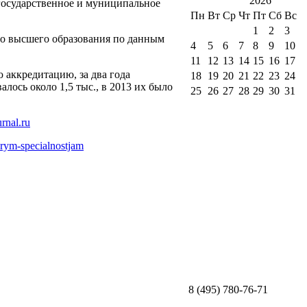
2026
 государственное и муниципальное
Пн
Вт
Ср
Чт
Пт
Сб
Вс
1
2
3
во высшего образования по данным
4
5
6
7
8
9
10
11
12
13
14
15
16
17
 аккредитацию, за два года
18
19
20
21
22
23
24
лось около 1,5 тыс., в 2013 их было
25
26
27
28
29
30
31
orym-specialnostjam
8 (495) 780-76-71