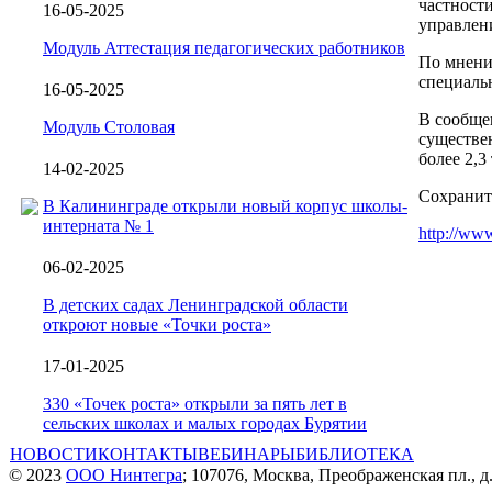
частност
16-05-2025
управлен
Модуль Аттестация педагогических работников
По мнени
специаль
16-05-2025
В сообщен
Модуль Столовая
существен
более 2,3
14-02-2025
Сохранит
В Калининграде открыли новый корпус школы-
интерната № 1
http://www
06-02-2025
В детских садах Ленинградской области
откроют новые «Точки роста»
17-01-2025
330 «Точек роста» открыли за пять лет в
сельских школах и малых городах Бурятии
НОВОСТИ
КОНТАКТЫ
ВЕБИНАРЫ
БИБЛИОТЕКА
© 2023
ООО Нинтегра
; 107076, Москва, Преображенская пл., д.