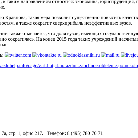
и, к таким направлениям относятся: экономика, юриспруденция,
ие.
ю Кравцова, такая мера позволит существенно повысить качест
ностям, а также сократит сверхприбыль неэффективных вузов.
ии также отмечается, что доля вузов, имеющих государственную
но сократилась. На конец 2015 года таких учреждений насчитыва
 тыс.
ь:
.eduhelp.info/page/v-rf-hotjat-uprazdnit-zaochnoe-otdelenie-po-nekot
 7а, стр. 1, офис 217. Телефон: 8 (495) 780-76-71