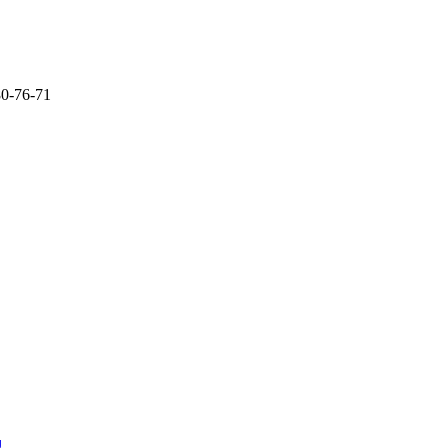
80-76-71
U