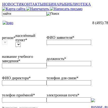
НОВОСТИ
КОНТАКТЫ
ВЕБИНАРЫ
БИБЛИОТЕКА
8 (495) 7
населённый
ФИО заявителя*
регион*
пункт*
название учебного
должность*
заведения*
ФИО директора*
телефон для связи*
телефон приёмной*
электронная почта*
RUSOGE.R