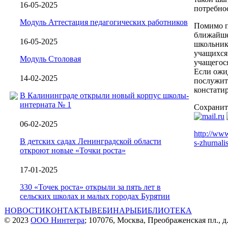
16-05-2025
потребнос
Модуль Аттестация педагогических работников
Помимо п
ближайше
16-05-2025
школьника
учащихся 
Модуль Столовая
учащегося
Если ожид
14-02-2025
послужит
констати
В Калининграде открыли новый корпус школы-
интерната № 1
Сохранит
06-02-2025
http://www
В детских садах Ленинградской области
s-zhurnali
откроют новые «Точки роста»
17-01-2025
330 «Точек роста» открыли за пять лет в
сельских школах и малых городах Бурятии
НОВОСТИ
КОНТАКТЫ
ВЕБИНАРЫ
БИБЛИОТЕКА
© 2023
ООО Нинтегра
; 107076, Москва, Преображенская пл., д.