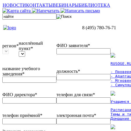
НОВОСТИ
КОНТАКТЫ
ВЕБИНАРЫ
БИБЛИОТЕКА
8 (495) 780-76-71
населённый
ФИО заявителя*
регион*
пункт*
RUSOGE.R
название учебного
должность*
- Проверк
заведения*
- Адаптац
- Мгновен
- Симуля
ФИО директора*
телефон для связи*
Учащимся
Расписан
Темы и ти
телефон приёмной*
электронная почта*
Домашние