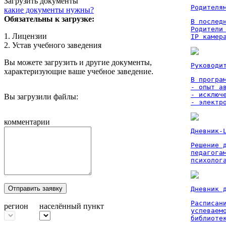
Загрузить документы
Родителя
какие документы нужны?
Обязательны к загрузке:
В послед
Родители
1. Лицензии
IP камер
2. Устав учебного заведения
Вы можете загрузить и другие документы,
Руководи
характеризующие ваше учебное заведение.
В програм
- опыт а
- исключ
Вы загрузили файлы:
- электр
комментарии
Дневник-
Решение 
педагога
психолог
Отправить заявку
Дневник 
Расписан
регион
населённый пункт
успеваем
библиоте