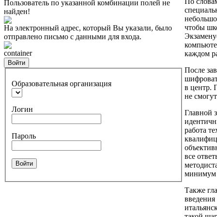
По словам
Пользователь по указанной комбинации полей не
специаль
найден!
небольшое
чтобы шк
На электронный адрес, который Вы указали, было
Экзамену
отправлено письмо с данными для входа.
компьюте
container
каждом р
Войти
После зав
шифроват
Образовательная организация
в центр.
не смогут
Логин
Главной з
идентичны
работа те
Пароль
квалифиц
объектив
все отве
Войти
методиста
минимум 
Также гл
введения
итальянс
такой ша