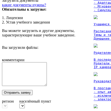
Загрузить документы
- Адаптац
какие документы нужны?
- Мгновен
Обязательны к загрузке:
- Симуля
1. Лицензии
2. Устав учебного заведения
Учащимся
Вы можете загрузить и другие документы,
Расписан
характеризующие ваше учебное заведение.
Темы и ти
Домашние
Вы загрузили файлы:
Родителя
комментарии
В послед
Родители
IP камер
Руководи
В програм
- опыт а
Отправить заявку
- исключ
- электр
регион
населённый пункт