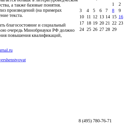
1
2
ства, а также базовые понятия.
лиз произведений (на примерах
3
4
5
6
7
8
9
ение текста.
10
11
12
13
14
15
16
17
18
19
20
21
22
23
ть благосостояние и социальный
24
25
26
27
28
29
 свою очередь Минобрнауки РФ должно
ения повышения квалификаций,
vershenstvovat
8 (495) 780-76-71