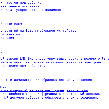
ия тестов под ребенка

ная оценка изложения

ция ОГЭ: уверенность на экзамене
 и родителям
ие занятий на Вашем мобильном устройстве

пы занятий

 задания
м.
ней версии LMS Школа доступно видео урока в режиме online
 теперь могут наблюдать за своими детьми из электронного 
а в предметном кабинете.
телям и администрации образовательных учреждений.
ме:

втоматизации образовательных учреждений России

ение двойного ввода информации в электронный дневник

онный документооборот в образовательных учреждениях