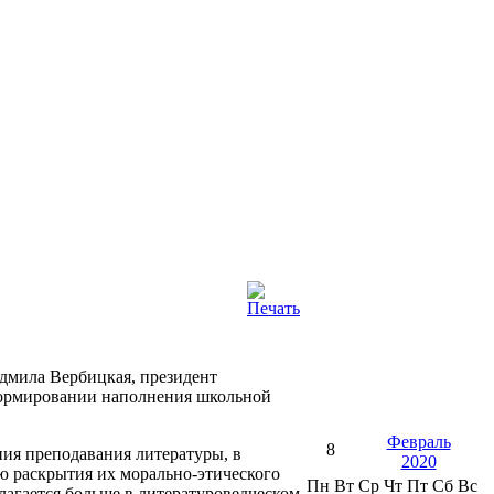
дмила Вербицкая, президент
 формировании наполнения школьной
Февраль
8
ния преподавания литературы, в
2020
ью раскрытия их морально-этического
Пн
Вт
Ср
Чт
Пт
Сб
Вс
агается больше в литературоведческом