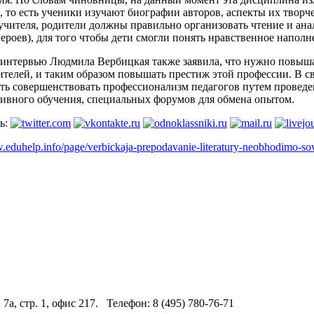
, то есть ученики изучают биографии авторов, аспекты их творче
учителя, родители должны правильно организовать чтение и ана
ероев), для того чтобы дети смогли понять нравственное наполн
 интервью Людмила Вербицкая также заявила, что нужно повыша
чителей, и таким образом повышать престиж этой профессии. В
ть совершенствовать профессионализм педагогов путем провед
тивного обучения, специальных форумов для обмена опытом.
ь:
.eduhelp.info/page/verbickaja-prepodavanie-literatury-neobhodimo-so
 7а, стр. 1, офис 217. Телефон: 8 (495) 780-76-71