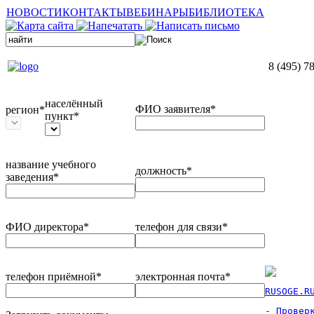
НОВОСТИ
КОНТАКТЫ
ВЕБИНАРЫ
БИБЛИОТЕКА
8 (495) 7
населённый
ФИО заявителя*
регион*
пункт*
название учебного
должность*
заведения*
ФИО директора*
телефон для связи*
телефон приёмной*
электронная почта*
RUSOGE.R
- Проверк