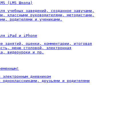
LMS (LMS Школа)
для учебных заведений, созданное завучами,

ми, классными руководителями, методистами,

ами, родителями и учениками.
для iPad и iPhone
ие занятий, оценки, комментарии, итоговая

ость, меню столовой, электронная

ка, видеоуроки и пр.
ременным!
 электронным дневником

с одноклассниками, друзьями и родителями