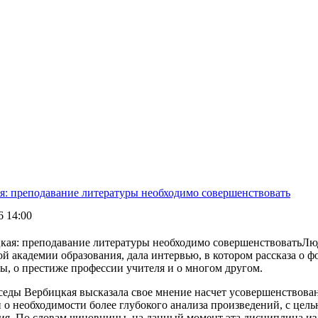
я: преподавание литературы необходимо совершенствовать
6 14:00
Лю
ой академии образования, дала интервью, в котором рассказа о
ы, о престиже профессии учителя и о многом другом.
еседы Вербицкая высказала свое мнение насчет усовершенствова
 о необходимости более глубокого анализа произведений, с цел
ия. По словам чиновницы, на данный момент эта дисциплина изл