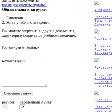
Загрузить документы
какие документы нужны?
Обязательны к загрузке:
Учащимся
Расписан
1. Лицензии
Темы и ти
2. Устав учебного заведения
Домашние
Вы можете загрузить и другие документы,
характеризующие ваше учебное заведение.
Родителя
В послед
Вы загрузили файлы:
Родители
IP камер
комментарии
Руководи
В програм
- опыт а
- исключ
- электр
Отправить заявку
Дневник-
регион
населённый пункт
Решение 
педагога