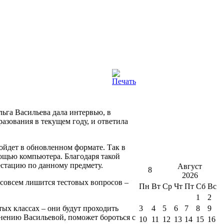
ьга Васильева дала интервью, в
азования в текущем году, и ответила
ройдет в обновленном формате. Так в
омощью компьютера. Благодаря такой
естацию по данному предмету.
Август
8
2026
 совсем лишится тестовых вопросов –
Пн
Вт
Ср
Чт
Пт
Сб
Вс
1
2
ых классах – они будут проходить
3
4
5
6
7
8
9
нению Васильевой, поможет бороться с
10
11
12
13
14
15
16