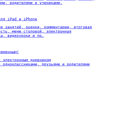
ами, родителями и учениками.
для iPad и iPhone
ие занятий, оценки, комментарии, итоговая

ость, меню столовой, электронная

ка, видеоуроки и пр.
ременным!
 электронным дневником

с одноклассниками, друзьями и родителями