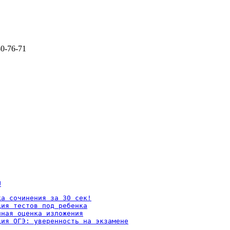
80-76-71
U
а сочинения за 30 сек!

ия тестов под ребенка

ная оценка изложения

ция ОГЭ: уверенность на экзамене