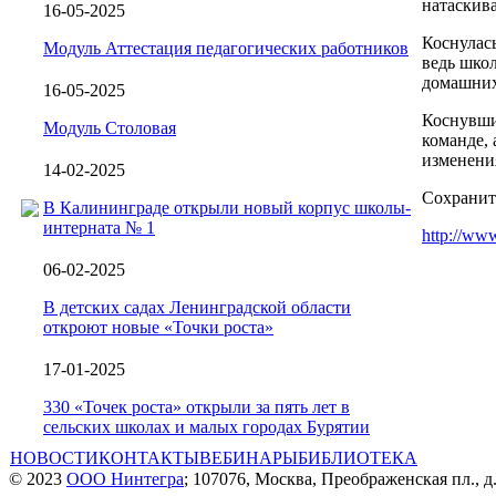
натаскив
16-05-2025
Коснулась
Модуль Аттестация педагогических работников
ведь школ
домашних
16-05-2025
Коснувши
Модуль Столовая
команде, 
изменения
14-02-2025
Сохранит
В Калининграде открыли новый корпус школы-
интерната № 1
http://www
06-02-2025
В детских садах Ленинградской области
откроют новые «Точки роста»
17-01-2025
330 «Точек роста» открыли за пять лет в
сельских школах и малых городах Бурятии
НОВОСТИ
КОНТАКТЫ
ВЕБИНАРЫ
БИБЛИОТЕКА
© 2023
ООО Нинтегра
; 107076, Москва, Преображенская пл., д.