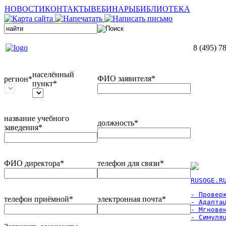
НОВОСТИ
КОНТАКТЫ
ВЕБИНАРЫ
БИБЛИОТЕКА
8 (495) 7
населённый
ФИО заявителя*
регион*
пункт*
название учебного
должность*
заведения*
ФИО директора*
телефон для связи*
RUSOGE.R
- Проверк
телефон приёмной*
электронная почта*
- Адаптац
- Мгновен
- Симуля