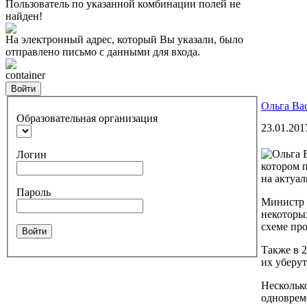
Пользователь по указанной комбинации полей не
найден!
На электронный адрес, который Вы указали, было
отправлено письмо с данными для входа.
container
Войти
Ольга Ва
Образовательная организация
23.01.201
Логин
котором п
на актуа
Пароль
Министр р
некоторых
схеме про
Войти
Также в 
их уберут
Нескольк
одноврем