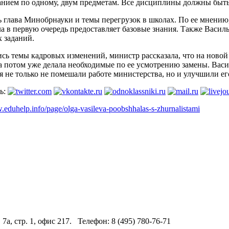
анием по одному, двум предметам. Все дисциплины должны быт
 глава Минобрнауки и темы перегрузок в школах. По ее мнению,
а в первую очередь предоставляет базовые знания. Также Васил
 заданий.
сь темы кадровых изменений, министр рассказала, что на новой
а потом уже делала необходимые по ее усмотрению замены. Васи
 не только не помешали работе министерства, но и улучшили его
ь:
.eduhelp.info/page/olga-vasileva-poobshhalas-s-zhurnalistami
 7а, стр. 1, офис 217. Телефон: 8 (495) 780-76-71