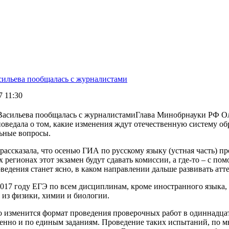
сильева пообщалась с журналистами
7 11:30
Глава Минобрнауки РФ Ол
оведала о том, какие изменения ждут отечественную систему обр
льные вопросы.
ассказала, что осенью ГИА по русскому языку (устная часть) п
 регионах этот экзамен будут сдавать комиссии, а где-то – с п
ведения станет ясно, в каком направлении дальше развивать атт
2017 году ЕГЭ по всем дисциплинам, кроме иностранного языка,
 из физики, химии и биологии.
о изменится формат проведения проверочных работ в одиннадцат
енно и по единым заданиям. Проведение таких испытаний, по м