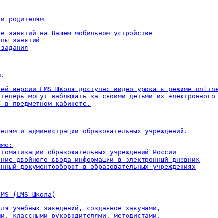
 и родителям
ие занятий на Вашем мобильном устройстве

пы занятий

 задания
м.
ней версии LMS Школа доступно видео урока в режиме online
 теперь могут наблюдать за своими детьми из электронного 
а в предметном кабинете.
телям и администрации образовательных учреждений.
ме:

втоматизации образовательных учреждений России

ение двойного ввода информации в электронный дневник

онный документооборот в образовательных учреждениях
LMS (LMS Школа)
для учебных заведений, созданное завучами,

ми, классными руководителями, методистами,
