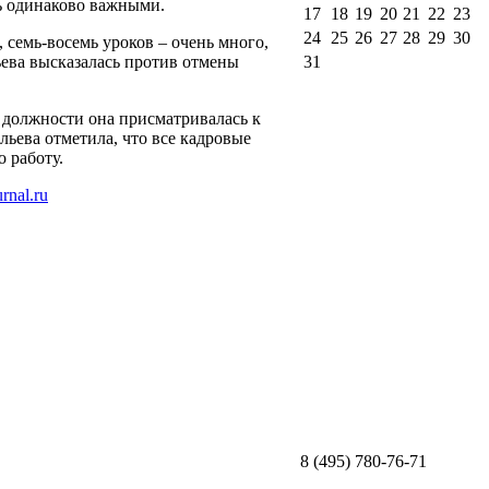
ь одинаково важными.
17
18
19
20
21
22
23
24
25
26
27
28
29
30
 семь-восемь уроков – очень много,
ьева высказалась против отмены
31
 должности она присматривалась к
льева отметила, что все кадровые
 работу.
8 (495) 780-76-71