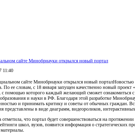
альном сайте Минобрнауки открылся новый портал
7 11:40
Новостью 
а. По ее словам, с 18 января запущен качественно новый проек
, с помощью которого каждый желающий сможет ознакомиться 
 образования и науки в РФ.
Благодаря этой разработке Минобрна
нностью и принимать критику и советы от обычных граждан. Все
ия представлены в виде диаграмм, видеороликов, интерактивных
 отметила, что портал будет совершенствоваться на протяжении 
рейтинги школ, вузов, появится информация о стратегических п
 материалы.