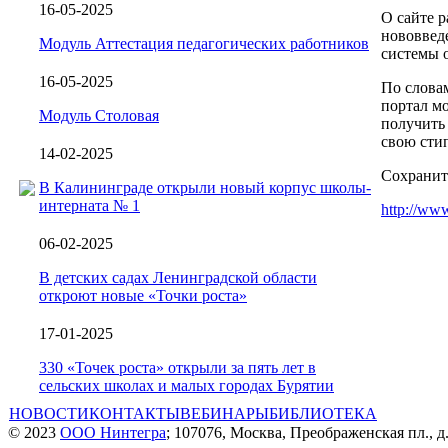
16-05-2025
О сайте р
нововведе
Модуль Аттестация педагогических работников
системы 
16-05-2025
По слова
портал мо
Модуль Столовая
получить 
свою сти
14-02-2025
Сохранит
В Калининграде открыли новый корпус школы-
интерната № 1
http://www
06-02-2025
В детских садах Ленинградской области
откроют новые «Точки роста»
17-01-2025
330 «Точек роста» открыли за пять лет в
сельских школах и малых городах Бурятии
НОВОСТИ
КОНТАКТЫ
ВЕБИНАРЫ
БИБЛИОТЕКА
© 2023
ООО Нинтегра
; 107076, Москва, Преображенская пл., д.