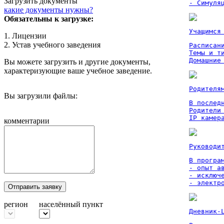
Загрузить документы
- Симуля
какие документы нужны?
Обязательны к загрузке:
Учащимся
1. Лицензии
2. Устав учебного заведения
Расписан
Темы и ти
Домашние
Вы можете загрузить и другие документы,
характеризующие ваше учебное заведение.
Родителя
Вы загрузили файлы:
В послед
Родители
IP камер
комментарии
Руководи
В програм
- опыт а
- исключ
- электр
Отправить заявку
регион
населённый пункт
Дневник-