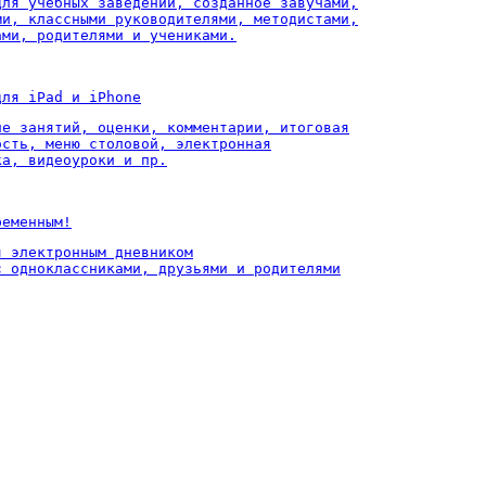
для учебных заведений, созданное завучами,

ми, классными руководителями, методистами,

ами, родителями и учениками.
для iPad и iPhone
ие занятий, оценки, комментарии, итоговая

ость, меню столовой, электронная

ка, видеоуроки и пр.
ременным!
 электронным дневником

с одноклассниками, друзьями и родителями