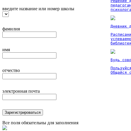
Решение 
педагога
введите название или номер школы
психолог
Дневник 
фамилия
Расписан
успеваем
библиоте
имя
Будь сов
Пользуйся
отчество
Общайся 
электронная почта
Зарегистрироваться
Все поля обязательны для заполнения