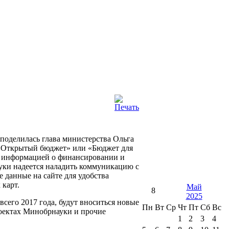
поделилась глава министерства Ольга
т «Открытый бюджет» или «Бюджет для
с информацией о финансировании и
уки надеется наладить коммуникацию с
 данные на сайте для удобства
 карт.
Май
8
2025
всего 2017 года, будут вноситься новые
Пн
Вт
Ср
Чт
Пт
Сб
Вс
роектах Минобрнауки и прочие
1
2
3
4