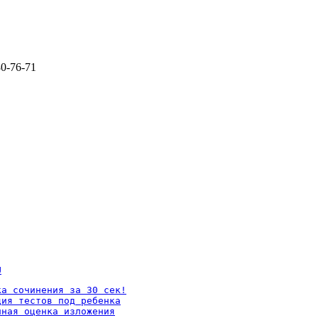
80-76-71
U
а сочинения за 30 сек!

ия тестов под ребенка

ная оценка изложения
