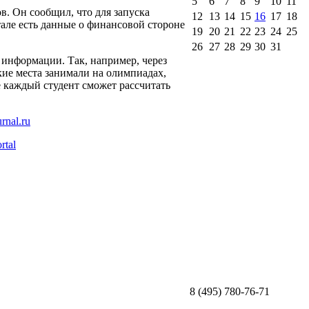
5
6
7
8
9
10
11
в. Он сообщил, что для запуска
12
13
14
15
16
17
18
тале есть данные о финансовой стороне
19
20
21
22
23
24
25
26
27
28
29
30
31
информации. Так, например, через
кие места занимали на олимпиадах,
е каждый студент сможет рассчитать
rtal
8 (495) 780-76-71