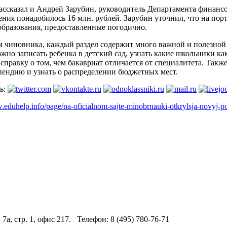
ассказал и Андрей Зарубин, руководитель Департамента финансо
ния понадобилось 16 млн. рублей. Зарубин уточнил, что на пор
образования, предоставленные погодично.
м чиновника, каждый раздел содержит много важной и полезной 
жно записать ребенка в детский сад, узнать какие школьники ка
справку о том, чем бакавриат отличается от специалитета. Такж
пендию и узнать о распределении бюджетных мест.
ь:
.eduhelp.info/page/na-oficialnom-sajte-minobrnauki-otkrylsja-novyj-po
 7а, стр. 1, офис 217. Телефон: 8 (495) 780-76-71