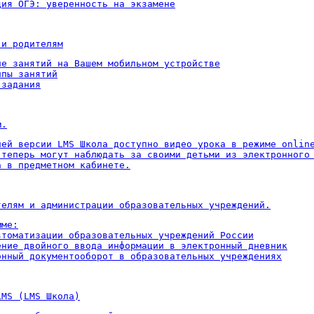
ция ОГЭ: уверенность на экзамене
 и родителям
ие занятий на Вашем мобильном устройстве

пы занятий

 задания
м.
ней версии LMS Школа доступно видео урока в режиме online
 теперь могут наблюдать за своими детьми из электронного 
а в предметном кабинете.
телям и администрации образовательных учреждений.
ме:

втоматизации образовательных учреждений России

ение двойного ввода информации в электронный дневник

онный документооборот в образовательных учреждениях
LMS (LMS Школа)