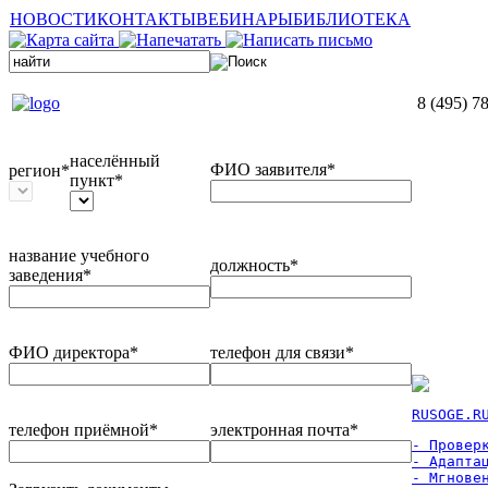
НОВОСТИ
КОНТАКТЫ
ВЕБИНАРЫ
БИБЛИОТЕКА
8 (495) 7
населённый
ФИО заявителя*
регион*
пункт*
название учебного
должность*
заведения*
ФИО директора*
телефон для связи*
RUSOGE.R
телефон приёмной*
электронная почта*
- Проверк
- Адаптац
- Мгновен