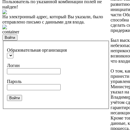
Пользователь по указанной комбинации полей не
развитию
найден!
инициати
части Об
На электронный адрес, который Вы указали, было
способна
отправлено письмо с данными для входа.
сделать с
придержив
container
Войти
Был выск
небезопас
Образовательная организация
неприкос
возникно
что входи
Логин
О том, к
принести 
Пароль
управлен
Министер
указал на
Владимир
Войти
учётом с
гарантир
несанкци
Кроме тог
данные, 
процесса