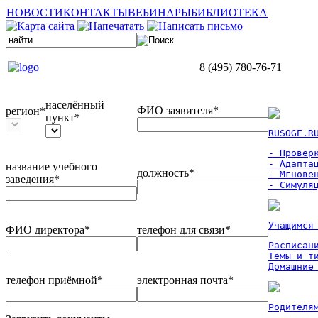
НОВОСТИ
КОНТАКТЫ
ВЕБИНАРЫ
БИБЛИОТЕКА
8 (495) 780-76-71
населённый
ФИО заявителя*
регион*
пункт*
RUSOGE.R
- Проверк
- Адаптац
название учебного
должность*
- Мгновен
заведения*
- Симуля
Учащимся
ФИО директора*
телефон для связи*
Расписан
Темы и ти
Домашние
телефон приёмной*
электронная почта*
Родителя