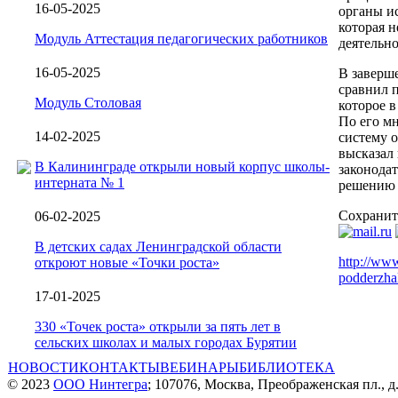
16-05-2025
органы ис
которая н
Модуль Аттестация педагогических работников
деятельно
16-05-2025
В заверш
сравнил 
Модуль Столовая
которое 
По его м
14-02-2025
систему 
высказал
В Калининграде открыли новый корпус школы-
законода
интерната № 1
решению 
Сохранит
06-02-2025
В детских садах Ленинградской области
http://www
откроют новые «Точки роста»
podderzhal
17-01-2025
330 «Точек роста» открыли за пять лет в
сельских школах и малых городах Бурятии
НОВОСТИ
КОНТАКТЫ
ВЕБИНАРЫ
БИБЛИОТЕКА
© 2023
ООО Нинтегра
; 107076, Москва, Преображенская пл., д.