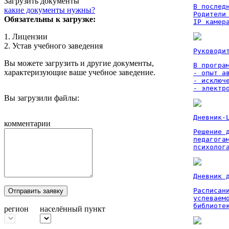
Загрузить документы
В послед
какие документы нужны?
Родители
Обязательны к загрузке:
IP камер
1. Лицензии
2. Устав учебного заведения
Руководи
Вы можете загрузить и другие документы,
В програм
характеризующие ваше учебное заведение.
- опыт а
- исключ
- электр
Вы загрузили файлы:
Дневник-
комментарии
Решение 
педагога
психолог
Дневник 
Расписан
Отправить заявку
успеваем
библиоте
регион
населённый пункт