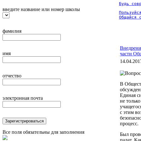
Будь сов
введите название или номер школы
Пользуйся
Общайся 
фамилия
Внедрени
имя
части Об
14.04.201
отчество
В Общест
обсужден
Единая с
электронная почта
не только
учащегос
с этим во
безопасн
Зарегистрироваться
процесс.
Все поля обязательны для заполнения
Был пров
палат. К