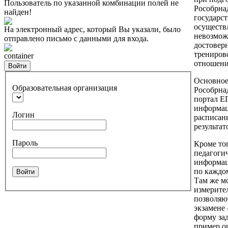
Пользователь по указанной комбинации полей не
Рособрна
найден!
государст
осуществ
На электронный адрес, который Вы указали, было
невозмож
отправлено письмо с данными для входа.
достовер
трениров
container
отношен
Войти
Основное
Образовательная организация
Рособрна
портал Е
информац
Логин
расписан
результат
Пароль
Кроме то
педагоги
информац
по каждом
Войти
Там же м
измерите
позволяю
экзамене 
форму за
пример о