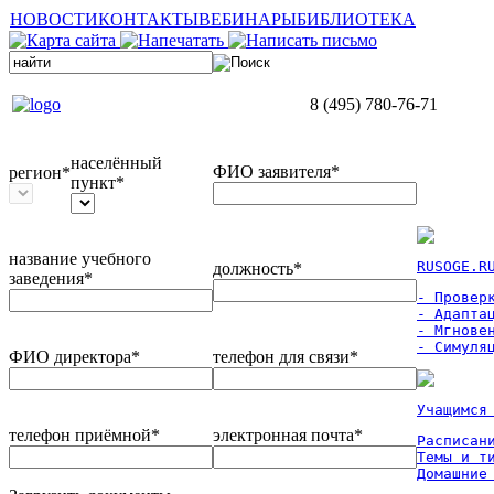
НОВОСТИ
КОНТАКТЫ
ВЕБИНАРЫ
БИБЛИОТЕКА
8 (495) 780-76-71
населённый
ФИО заявителя*
регион*
пункт*
название учебного
RUSOGE.R
должность*
заведения*
- Проверк
- Адаптац
- Мгновен
- Симуля
ФИО директора*
телефон для связи*
Учащимся
телефон приёмной*
электронная почта*
Расписан
Темы и ти
Домашние