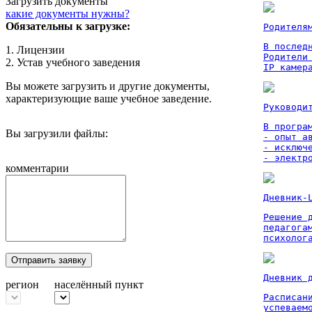
Загрузить документы
какие документы нужны?
Обязательны к загрузке:
Родителя
В послед
1. Лицензии
Родители
2. Устав учебного заведения
IP камер
Вы можете загрузить и другие документы,
характеризующие ваше учебное заведение.
Руководи
В програм
Вы загрузили файлы:
- опыт а
- исключ
- электр
комментарии
Дневник-
Решение 
педагога
психолог
Отправить заявку
Дневник 
регион
населённый пункт
Расписан
успеваем