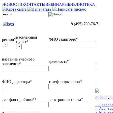
НОВОСТИ
КОНТАКТЫ
ВЕБИНАРЫ
БИБЛИОТЕКА
8 (495) 780-76-71
населённый
ФИО заявителя*
регион*
пункт*
название учебного
должность*
заведения*
ФИО директора*
телефон для связи*
RUSOGE.R
телефон приёмной*
электронная почта*
- Проверк
- Адаптац
- Мгновен