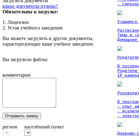
Загрузить документы
- Симуля
какие документы нужны?
Обязательны к загрузке:
Учащимся
1. Лицензии
2. Устав учебного заведения
Расписан
Темы и ти
Вы можете загрузить и другие документы,
Домашние
характеризующие ваше учебное заведение.
Родителя
Вы загрузили файлы:
В послед
Родители
комментарии
IP камер
Руководи
В програм
- опыт а
- исключ
- электр
Отправить заявку
регион
населённый пункт
Дневник-