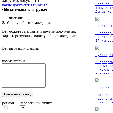
Загрузить документы
Расписан
какие документы нужны?
Темы и ти
Обязательны к загрузке:
Домашние
1. Лицензии
2. Устав учебного заведения
Родителя
Вы можете загрузить и другие документы,
В послед
характеризующие ваше учебное заведение.
Родители
IP камер
Вы загрузили файлы:
Руководи
комментарии
В програм
- опыт а
- исключ
- электр
Дневник-
Отправить заявку
Решение 
педагога
психолог
регион
населённый пункт