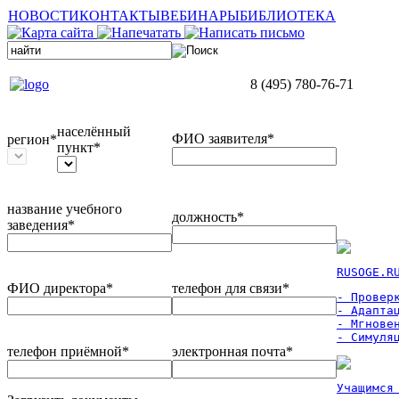
НОВОСТИ
КОНТАКТЫ
ВЕБИНАРЫ
БИБЛИОТЕКА
8 (495) 780-76-71
населённый
ФИО заявителя*
регион*
пункт*
название учебного
должность*
заведения*
RUSOGE.R
ФИО директора*
телефон для связи*
- Проверк
- Адаптац
- Мгновен
- Симуля
телефон приёмной*
электронная почта*
Учащимся