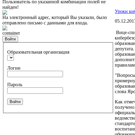
Пользователь по указанной комбинации полей не
найден!
Уроки ки
На электронный адрес, который Вы указали, было
05.12.201
отправлено письмо с данными для входа.
Вице-спи
container
кибербез
Войти
образова
депутата
Образовательная организация
образова
дополнит
правилам
Логин
"Вопросы
примерну
Пароль
образова
слова Яр
Как отме
Войти
получено 
официаль
ведомств
стандарт
воспитан
обучающи