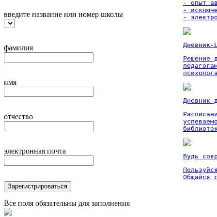
- опыт а
- исключ
введите название или номер школы
- электр
Дневник-
фамилия
Решение 
педагога
психолог
имя
Дневник 
Расписан
отчество
успеваем
библиоте
электронная почта
Будь сов
Пользуйся
Общайся 
Зарегистрироваться
Все поля обязательны для заполнения