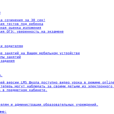
U
а сочинения за 30 сек!

ия тестов под ребенка

ная оценка изложения

ция ОГЭ: уверенность на экзамене
 и родителям
ие занятий на Вашем мобильном устройстве

пы занятий

 задания
м.
ней версии LMS Школа доступно видео урока в режиме online
 теперь могут наблюдать за своими детьми из электронного 
а в предметном кабинете.
телям и администрации образовательных учреждений.
ме:
