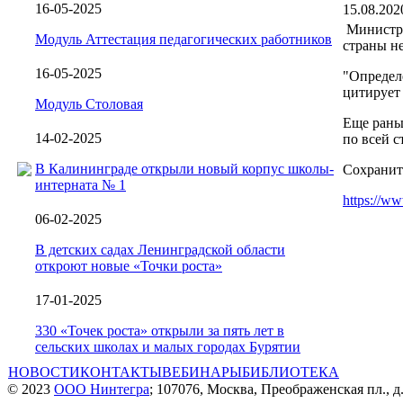
16-05-2025
15.08.202
Министр 
Модуль Аттестация педагогических работников
страны н
16-05-2025
"Определе
цитирует
Модуль Столовая
Еще рань
14-02-2025
по всей с
В Калининграде открыли новый корпус школы-
Сохранит
интерната № 1
https://w
06-02-2025
В детских садах Ленинградской области
откроют новые «Точки роста»
17-01-2025
330 «Точек роста» открыли за пять лет в
сельских школах и малых городах Бурятии
НОВОСТИ
КОНТАКТЫ
ВЕБИНАРЫ
БИБЛИОТЕКА
© 2023
ООО Нинтегра
; 107076, Москва, Преображенская пл., д.