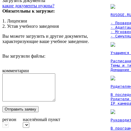
Загрузить документы
какие документы нужны?
Обязательны к загрузке:
RUSOGE.R
1. Лицензии
- Проверк
2. Устав учебного заведения
- Адаптац
- Мгновен
Вы можете загрузить и другие документы,
- Симуля
характеризующие ваше учебное заведение.
Учащимся
Вы загрузили файлы:
Расписан
Темы и ти
Домашние
комментарии
Родителя
В послед
Родители
IP камер
Отправить заявку
регион
населённый пункт
Руководи
В програм