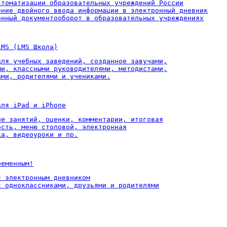
втоматизации образовательных учреждений России

ение двойного ввода информации в электронный дневник

онный документооборот в образовательных учреждениях
LMS (LMS Школа)
для учебных заведений, созданное завучами,

ми, классными руководителями, методистами,

ами, родителями и учениками.
для iPad и iPhone
ие занятий, оценки, комментарии, итоговая

ость, меню столовой, электронная

ка, видеоуроки и пр.
ременным!
 электронным дневником

с одноклассниками, друзьями и родителями