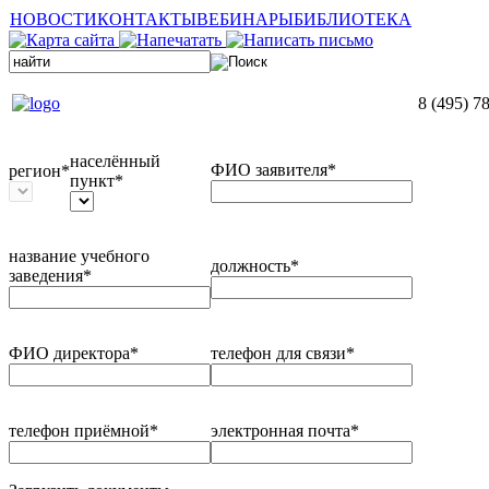
НОВОСТИ
КОНТАКТЫ
ВЕБИНАРЫ
БИБЛИОТЕКА
8 (495) 7
населённый
ФИО заявителя*
регион*
пункт*
название учебного
должность*
заведения*
ФИО директора*
телефон для связи*
телефон приёмной*
электронная почта*