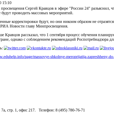
0 15:10
просвещения Сергей Кравцов в эфире "России 24" разъяснил, ч
е будут проводить массовых мероприятий.
нные корректировки будут, но они никоим образом не отразятся 
 РИА Новости главу Минпросвещения.
ше Кравцов рассказал, что 1 сентября процесс обучения планир
тране, однако с соблюдением рекомендаций Роспотребнадзора дл
ь:
ww.eduhelp.info/page/massovye-shkolnye-meroprijatija-zapreshheny-
 7а, стр. 1, офис 217. Телефон: 8 (495) 780-76-71